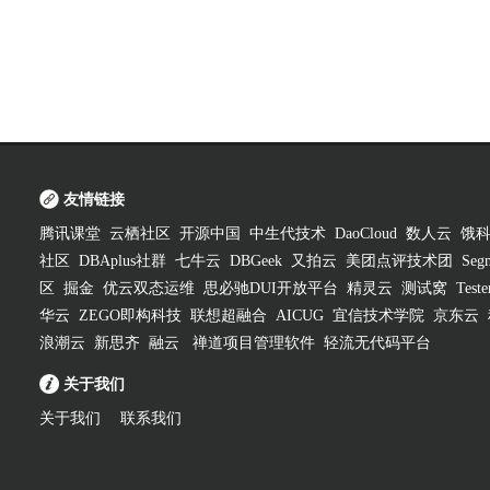
友情链接
腾讯课堂
云栖社区
开源中国
中生代技术
DaoCloud
数人云
饿
社区
DBAplus社群
七牛云
DBGeek
又拍云
美团点评技术团
Segm
区
掘金
优云双态运维
思必驰DUI开放平台
精灵云
测试窝
Test
华云
ZEGO即构科技
联想超融合
AICUG
宜信技术学院
京东云
浪潮云
新思齐
融云
禅道项目管理软件
轻流无代码平台
关于我们
关于我们
联系我们