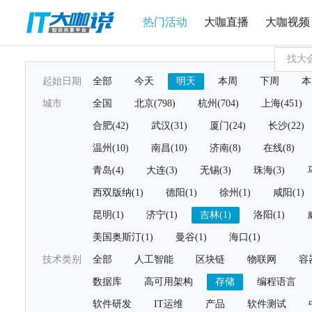
热门活动
大咖直播
大咖视频
起始日期
全部
今天
明天
本周
下周
本
城市
全国
北京(798)
杭州(704)
上海(451)
合肥(42)
武汉(31)
厦门(24)
长沙(22)
温州(10)
南昌(10)
济南(8)
在线(8)
青岛(4)
大连(3)
无锡(3)
珠海(3)
西双版纳(1)
德阳(1)
徐州(1)
咸阳(1)
昆明(1)
济宁(1)
吉林(1)
洛阳(1)
美国奥斯汀(1)
曼谷(1)
海口(1)
技术类别
全部
人工智能
区块链
物联网
容
数据库
高可用架构
存储
编程语言
软件研发
IT运维
产品
软件测试