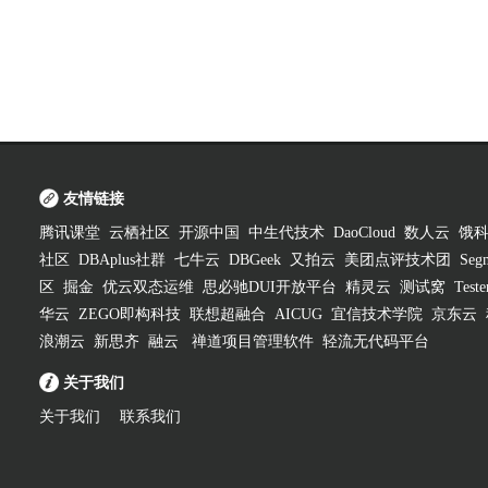
友情链接
腾讯课堂
云栖社区
开源中国
中生代技术
DaoCloud
数人云
饿
社区
DBAplus社群
七牛云
DBGeek
又拍云
美团点评技术团
Segm
区
掘金
优云双态运维
思必驰DUI开放平台
精灵云
测试窝
Test
华云
ZEGO即构科技
联想超融合
AICUG
宜信技术学院
京东云
浪潮云
新思齐
融云
禅道项目管理软件
轻流无代码平台
关于我们
关于我们
联系我们