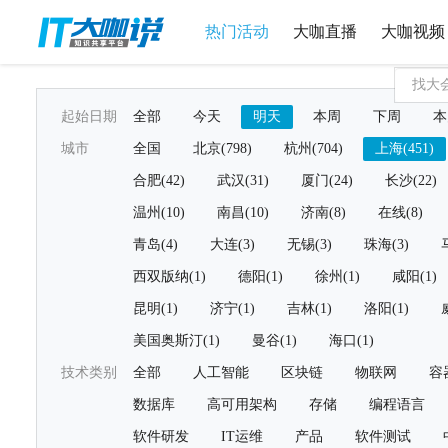
热门活动
大咖直播
大咖视频
起始日期
全部
今天
明天
本周
下周
本
城市
全国
北京(798)
杭州(704)
上海(451)
合肥(42)
武汉(31)
厦门(24)
长沙(22)
温州(10)
南昌(10)
济南(8)
在线(8)
青岛(4)
大连(3)
无锡(3)
珠海(3)
西双版纳(1)
德阳(1)
徐州(1)
咸阳(1)
昆明(1)
济宁(1)
吉林(1)
洛阳(1)
美国奥斯汀(1)
曼谷(1)
海口(1)
技术类别
全部
人工智能
区块链
物联网
容
数据库
高可用架构
存储
编程语言
软件研发
IT运维
产品
软件测试