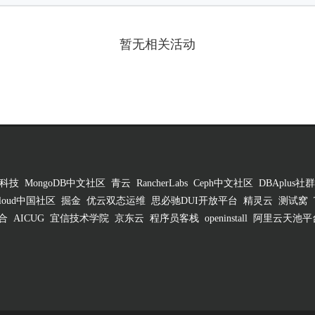
暂无相关活动
科技
MongoDB中文社区
青云
RancherLabs
Ceph中文社区
DBAplus社群
 Cloud中国社区
掘金
优云双态运维
思必驰DUI开放平台
精灵云
测试窝
合
AICUG
宜信技术学院
京东云
程序员客栈
openinstall
阿里云天池平