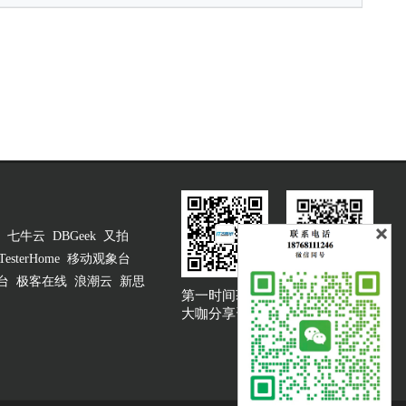
七牛云
DBGeek
又拍
TesterHome
移动观象台
台
极客在线
浪潮云
新思
第一时间获取
大咖说吐槽客服
大咖分享资讯