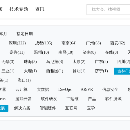
频
技术专题
资讯
本月
指定日期
深圳(222)
成都(105)
南京(64)
广州(63)
西安(62)
)
嘉兴(11)
温州(10)
南昌(10)
济南(8)
在线(8)
天
无锡(3)
珠海(3)
马尼拉(3)
太原(2)
广东(2)
四川(2
三亚(1)
大理(1)
西雅图(1)
昆明(1)
济宁(1)
吉林(1
谷(1)
海口(1)
容器
云计算
大数据
DevOps
AR/VR
信息安全
etes
游戏开发
软件研发
IT运维
产品
软件测试
发展
解决方案
智能硬件
互联网
医学