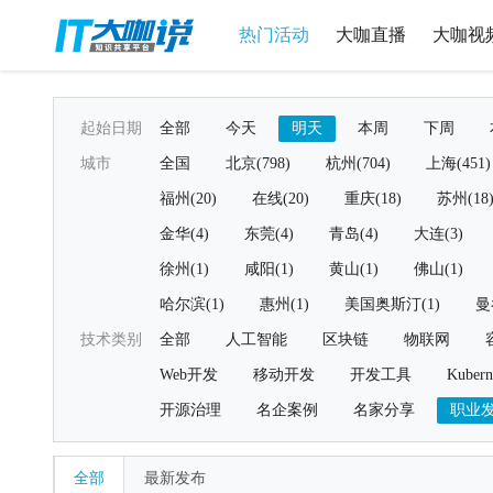
热门活动
大咖直播
大咖视
起始日期
全部
今天
明天
本周
下周
城市
全国
北京(798)
杭州(704)
上海(451)
福州(20)
在线(20)
重庆(18)
苏州(18
金华(4)
东莞(4)
青岛(4)
大连(3)
徐州(1)
咸阳(1)
黄山(1)
佛山(1)
哈尔滨(1)
惠州(1)
美国奥斯汀(1)
曼
技术类别
全部
人工智能
区块链
物联网
Web开发
移动开发
开发工具
Kubern
开源治理
名企案例
名家分享
职业
全部
最新发布