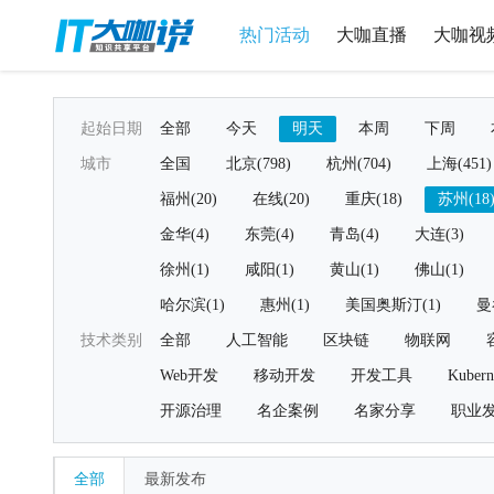
热门活动
大咖直播
大咖视
起始日期
全部
今天
明天
本周
下周
城市
全国
北京(798)
杭州(704)
上海(451)
福州(20)
在线(20)
重庆(18)
苏州(18
金华(4)
东莞(4)
青岛(4)
大连(3)
徐州(1)
咸阳(1)
黄山(1)
佛山(1)
哈尔滨(1)
惠州(1)
美国奥斯汀(1)
曼
技术类别
全部
人工智能
区块链
物联网
Web开发
移动开发
开发工具
Kubern
开源治理
名企案例
名家分享
职业
全部
最新发布