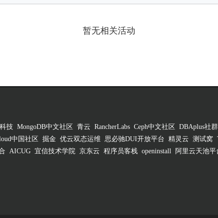
暂无相关活动
科技
MongoDB中文社区
青云
RancherLabs
Ceph中文社区
DBAplus社群
 Cloud中国社区
掘金
优云双态运维
思必驰DUI开放平台
精灵云
测试窝
合
AICUG
宜信技术学院
京东云
程序员客栈
openinstall
阿里云天池平