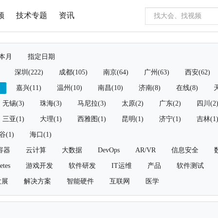
频
技术专题
资讯
本月
指定日期
深圳(222)
成都(105)
南京(64)
广州(63)
西安(62)
)
嘉兴(11)
温州(10)
南昌(10)
济南(8)
在线(8)
天
无锡(3)
珠海(3)
马尼拉(3)
太原(2)
广东(2)
四川(2
三亚(1)
大理(1)
西雅图(1)
昆明(1)
济宁(1)
吉林(1
谷(1)
海口(1)
容器
云计算
大数据
DevOps
AR/VR
信息安全
etes
游戏开发
软件研发
IT运维
产品
软件测试
发展
解决方案
智能硬件
互联网
医学