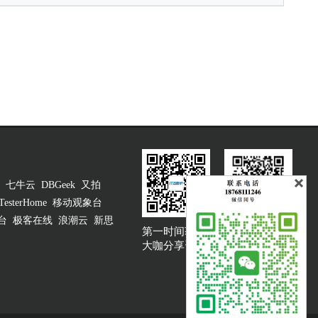
七牛云
DBGeek
又拍
TesterHome
移动观象台
台
极客在线
浪潮云
新思
第一时间获取
大咖说吐槽客服
大咖分享资讯