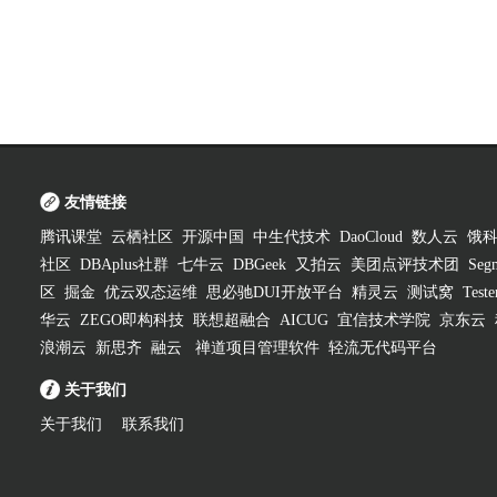
友情链接
腾讯课堂
云栖社区
开源中国
中生代技术
DaoCloud
数人云
饿
社区
DBAplus社群
七牛云
DBGeek
又拍云
美团点评技术团
Segm
区
掘金
优云双态运维
思必驰DUI开放平台
精灵云
测试窝
Test
华云
ZEGO即构科技
联想超融合
AICUG
宜信技术学院
京东云
浪潮云
新思齐
融云
禅道项目管理软件
轻流无代码平台
关于我们
关于我们
联系我们