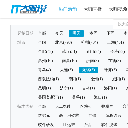
热门活动
大咖直播
大咖视频
起始日期
全部
今天
明天
本周
下周
本
城市
全国
北京(798)
杭州(704)
上海(451)
合肥(42)
武汉(31)
厦门(24)
长沙(22)
温州(10)
南昌(10)
济南(8)
在线(8)
青岛(4)
大连(3)
无锡(3)
珠海(3)
西双版纳(1)
德阳(1)
徐州(1)
咸阳(1)
昆明(1)
济宁(1)
吉林(1)
洛阳(1)
美国奥斯汀(1)
曼谷(1)
海口(1)
技术类别
全部
人工智能
区块链
物联网
容
数据库
高可用架构
存储
编程语言
软件研发
IT运维
产品
软件测试