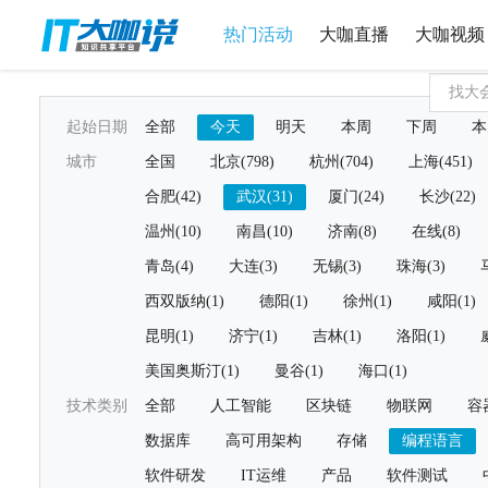
热门活动
大咖直播
大咖视频
起始日期
全部
今天
明天
本周
下周
本
城市
全国
北京(798)
杭州(704)
上海(451)
合肥(42)
武汉(31)
厦门(24)
长沙(22)
温州(10)
南昌(10)
济南(8)
在线(8)
青岛(4)
大连(3)
无锡(3)
珠海(3)
西双版纳(1)
德阳(1)
徐州(1)
咸阳(1)
昆明(1)
济宁(1)
吉林(1)
洛阳(1)
美国奥斯汀(1)
曼谷(1)
海口(1)
技术类别
全部
人工智能
区块链
物联网
容
数据库
高可用架构
存储
编程语言
软件研发
IT运维
产品
软件测试