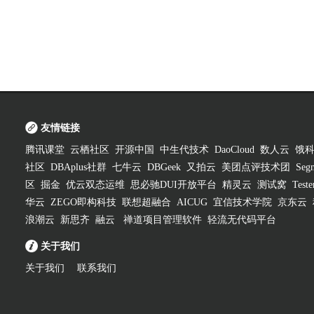
友情链接
腾讯课堂
云栖社区
开源中国
中生代技术
DaoCloud
数人云
饿
社区
DBAplus社群
七牛云
DBGeek
又拍云
美团点评技术团
Segm
区
掘金
优云双态运维
思必驰DUI开放平台
精灵云
测试窝
Test
华云
ZEGO即构科技
联想超融合
AICUG
宜信技术学院
京东云
浪潮云
新思齐
融云
禅道项目管理软件
轻流无代码平台
关于我们
关于我们
联系我们