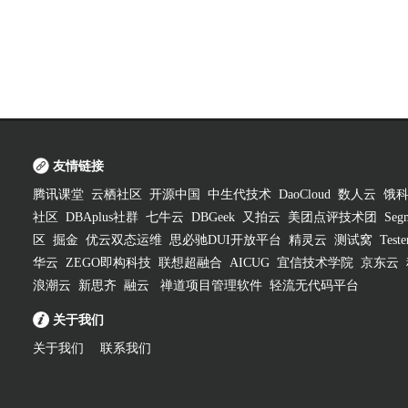
友情链接
腾讯课堂
云栖社区
开源中国
中生代技术
DaoCloud
数人云
饿
社区
DBAplus社群
七牛云
DBGeek
又拍云
美团点评技术团
Segm
区
掘金
优云双态运维
思必驰DUI开放平台
精灵云
测试窝
Test
华云
ZEGO即构科技
联想超融合
AICUG
宜信技术学院
京东云
浪潮云
新思齐
融云
禅道项目管理软件
轻流无代码平台
关于我们
关于我们
联系我们