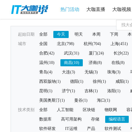
热门活动
大咖直播
大咖视频
起始日期
全部
今天
明天
本周
下周
本
城市
全国
北京(798)
杭州(704)
上海(451)
合肥(42)
武汉(31)
厦门(24)
长沙(22)
温州(10)
南昌(10)
济南(8)
在线(8)
青岛(4)
大连(3)
无锡(3)
珠海(3)
西双版纳(1)
德阳(1)
徐州(1)
咸阳(1)
昆明(1)
济宁(1)
吉林(1)
洛阳(1)
美国奥斯汀(1)
曼谷(1)
海口(1)
技术类别
全部
人工智能
区块链
物联网
容
数据库
高可用架构
存储
编程语言
软件研发
IT运维
产品
软件测试