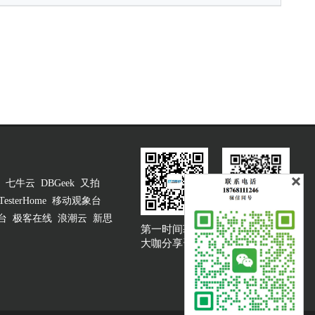
七牛云
DBGeek
又拍
TesterHome
移动观象台
台
极客在线
浪潮云
新思
第一时间获取
大咖说吐槽客服
大咖分享资讯