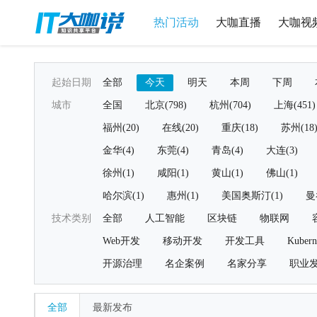
热门活动
大咖直播
大咖视
起始日期
全部
今天
明天
本周
下周
城市
全国
北京(798)
杭州(704)
上海(451)
福州(20)
在线(20)
重庆(18)
苏州(18
金华(4)
东莞(4)
青岛(4)
大连(3)
徐州(1)
咸阳(1)
黄山(1)
佛山(1)
哈尔滨(1)
惠州(1)
美国奥斯汀(1)
曼
技术类别
全部
人工智能
区块链
物联网
Web开发
移动开发
开发工具
Kubern
开源治理
名企案例
名家分享
职业
全部
最新发布