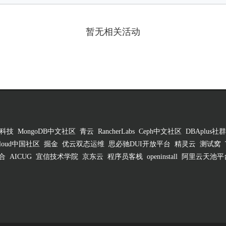
暂无相关活动
科技
MongoDB中文社区
青云
RancherLabs
Ceph中文社区
DBAplus社群
 Cloud中国社区
掘金
优云双态运维
思必驰DUI开放平台
精灵云
测试窝
合
AICUG
宜信技术学院
京东云
程序员客栈
openinstall
阿里云天池平