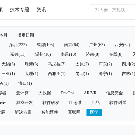
频
技术专题
资讯
本月
指定日期
深圳(222)
成都(105)
南京(64)
广州(63)
西安(62)
)
嘉兴(11)
温州(10)
南昌(10)
济南(8)
在线(8)
天
无锡(3)
珠海(3)
马尼拉(3)
太原(2)
广东(2)
四川(2
三亚(1)
大理(1)
西雅图(1)
昆明(1)
济宁(1)
吉林(1
谷(1)
海口(1)
容器
云计算
大数据
DevOps
AR/VR
信息安全
etes
游戏开发
软件研发
IT运维
产品
软件测试
发展
解决方案
智能硬件
互联网
医学