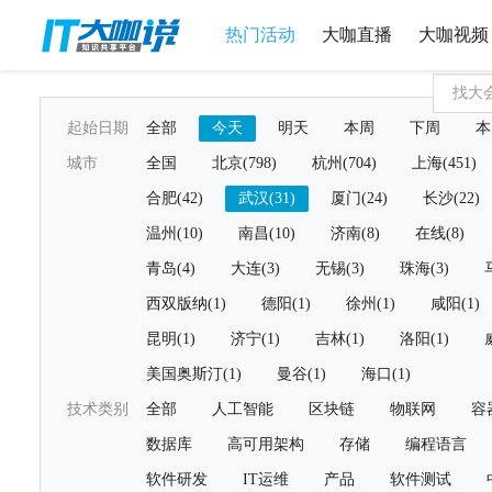
热门活动
大咖直播
大咖视频
起始日期
全部
今天
明天
本周
下周
本
城市
全国
北京(798)
杭州(704)
上海(451)
合肥(42)
武汉(31)
厦门(24)
长沙(22)
温州(10)
南昌(10)
济南(8)
在线(8)
青岛(4)
大连(3)
无锡(3)
珠海(3)
西双版纳(1)
德阳(1)
徐州(1)
咸阳(1)
昆明(1)
济宁(1)
吉林(1)
洛阳(1)
美国奥斯汀(1)
曼谷(1)
海口(1)
技术类别
全部
人工智能
区块链
物联网
容
数据库
高可用架构
存储
编程语言
软件研发
IT运维
产品
软件测试