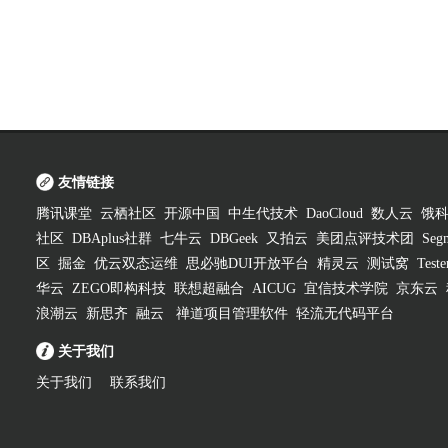
友情链接
腾讯课堂
云栖社区
开源中国
中生代技术
DaoCloud
数人云
饿
社区
DBAplus社群
七牛云
DBGeek
又拍云
美团点评技术团
Segm
区
掘金
优云双态运维
思必驰DUI开放平台
精灵云
测试窝
Test
华云
ZEGO即构科技
联想超融合
AICUG
宜信技术学院
京东云
浪潮云
新思齐
融云
禅道项目管理软件
轻流无代码平台
关于我们
关于我们
联系我们