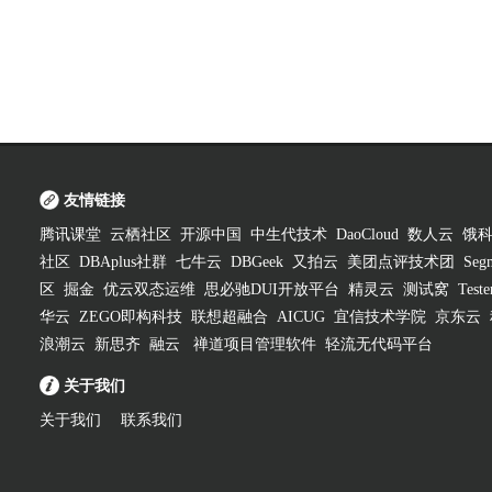
友情链接
腾讯课堂
云栖社区
开源中国
中生代技术
DaoCloud
数人云
饿
社区
DBAplus社群
七牛云
DBGeek
又拍云
美团点评技术团
Segm
区
掘金
优云双态运维
思必驰DUI开放平台
精灵云
测试窝
Test
华云
ZEGO即构科技
联想超融合
AICUG
宜信技术学院
京东云
浪潮云
新思齐
融云
禅道项目管理软件
轻流无代码平台
关于我们
关于我们
联系我们