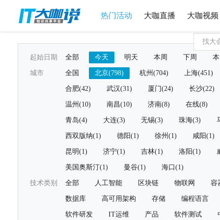
热门活动
大咖直播
大咖视频
起始日期
全部
今天
明天
本周
下周
本
城市
全国
北京(798)
杭州(704)
上海(451)
合肥(42)
武汉(31)
厦门(24)
长沙(22)
温州(10)
南昌(10)
济南(8)
在线(8)
青岛(4)
大连(3)
无锡(3)
珠海(3)
西双版纳(1)
德阳(1)
徐州(1)
咸阳(1)
昆明(1)
济宁(1)
吉林(1)
洛阳(1)
美国奥斯汀(1)
曼谷(1)
海口(1)
技术类别
全部
人工智能
区块链
物联网
容
数据库
高可用架构
存储
编程语言
软件研发
IT运维
产品
软件测试