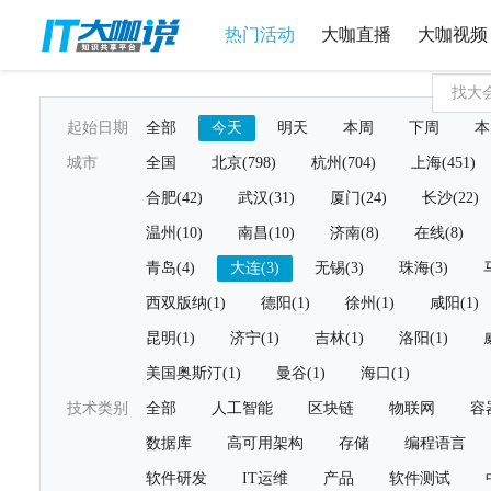
热门活动
大咖直播
大咖视频
起始日期
全部
今天
明天
本周
下周
本
城市
全国
北京(798)
杭州(704)
上海(451)
合肥(42)
武汉(31)
厦门(24)
长沙(22)
温州(10)
南昌(10)
济南(8)
在线(8)
青岛(4)
大连(3)
无锡(3)
珠海(3)
西双版纳(1)
德阳(1)
徐州(1)
咸阳(1)
昆明(1)
济宁(1)
吉林(1)
洛阳(1)
美国奥斯汀(1)
曼谷(1)
海口(1)
技术类别
全部
人工智能
区块链
物联网
容
数据库
高可用架构
存储
编程语言
软件研发
IT运维
产品
软件测试