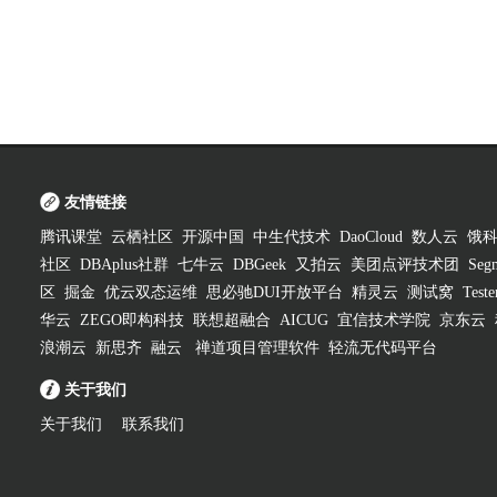
友情链接
腾讯课堂
云栖社区
开源中国
中生代技术
DaoCloud
数人云
饿
社区
DBAplus社群
七牛云
DBGeek
又拍云
美团点评技术团
Segm
区
掘金
优云双态运维
思必驰DUI开放平台
精灵云
测试窝
Test
华云
ZEGO即构科技
联想超融合
AICUG
宜信技术学院
京东云
浪潮云
新思齐
融云
禅道项目管理软件
轻流无代码平台
关于我们
关于我们
联系我们