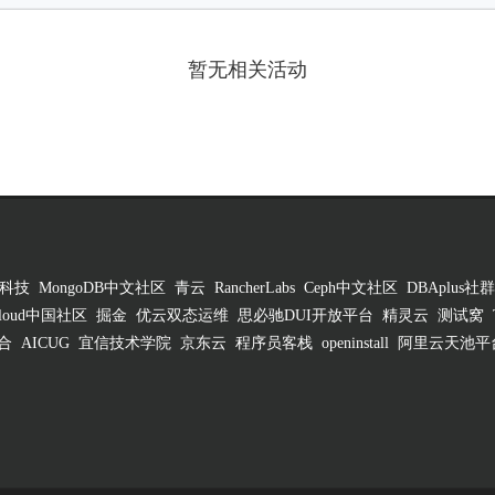
暂无相关活动
科技
MongoDB中文社区
青云
RancherLabs
Ceph中文社区
DBAplus社群
 Cloud中国社区
掘金
优云双态运维
思必驰DUI开放平台
精灵云
测试窝
合
AICUG
宜信技术学院
京东云
程序员客栈
openinstall
阿里云天池平