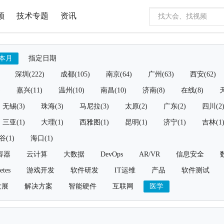
频
技术专题
资讯
本月
指定日期
深圳(222)
成都(105)
南京(64)
广州(63)
西安(62)
)
嘉兴(11)
温州(10)
南昌(10)
济南(8)
在线(8)
天
无锡(3)
珠海(3)
马尼拉(3)
太原(2)
广东(2)
四川(2
三亚(1)
大理(1)
西雅图(1)
昆明(1)
济宁(1)
吉林(1
谷(1)
海口(1)
容器
云计算
大数据
DevOps
AR/VR
信息安全
etes
游戏开发
软件研发
IT运维
产品
软件测试
发展
解决方案
智能硬件
互联网
医学