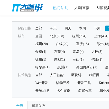
热门活动
大咖直播
大咖视
起始日期
全部
今天
明天
本周
下周
城市
全国
北京(798)
杭州(704)
上海(451)
福州(20)
在线(20)
重庆(18)
苏州(18
金华(4)
东莞(4)
青岛(4)
大连(3)
徐州(1)
咸阳(1)
黄山(1)
佛山(1)
哈尔滨(1)
惠州(1)
美国奥斯汀(1)
曼
技术类别
全部
人工智能
区块链
物联网
Web开发
移动开发
开发工具
Kubern
开源治理
名企案例
名家分享
职业
全部
最新发布