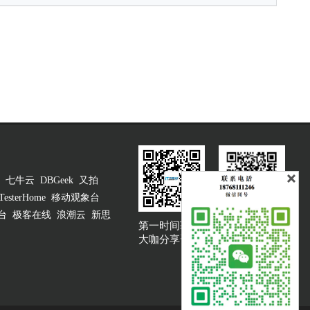
七牛云
DBGeek
又拍
TesterHome
移动观象台
台
极客在线
浪潮云
新思
第一时间获取
大咖说吐槽客服
大咖分享资讯