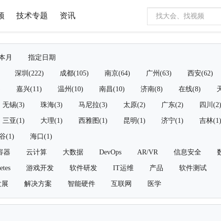
频
技术专题
资讯
本月
指定日期
深圳(222)
成都(105)
南京(64)
广州(63)
西安(62)
)
嘉兴(11)
温州(10)
南昌(10)
济南(8)
在线(8)
天
无锡(3)
珠海(3)
马尼拉(3)
太原(2)
广东(2)
四川(2
三亚(1)
大理(1)
西雅图(1)
昆明(1)
济宁(1)
吉林(1
谷(1)
海口(1)
容器
云计算
大数据
DevOps
AR/VR
信息安全
etes
游戏开发
软件研发
IT运维
产品
软件测试
发展
解决方案
智能硬件
互联网
医学