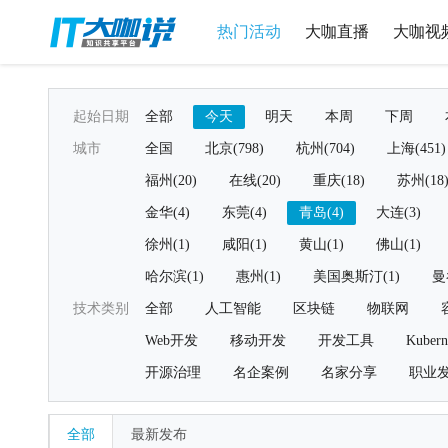
热门活动
大咖直播
大咖视
起始日期
全部
今天
明天
本周
下周
城市
全国
北京(798)
杭州(704)
上海(451)
福州(20)
在线(20)
重庆(18)
苏州(18
金华(4)
东莞(4)
青岛(4)
大连(3)
徐州(1)
咸阳(1)
黄山(1)
佛山(1)
哈尔滨(1)
惠州(1)
美国奥斯汀(1)
曼
技术类别
全部
人工智能
区块链
物联网
Web开发
移动开发
开发工具
Kubern
开源治理
名企案例
名家分享
职业
全部
最新发布