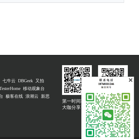
七牛云
DBGeek
又拍
TesterHome
移动观象台
台
极客在线
浪潮云
新思
第一时间获取
大咖说吐槽客服
大咖分享资讯