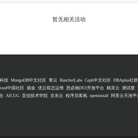
暂无相关活动
科技
MongoDB中文社区
青云
RancherLabs
Ceph中文社区
DBAplus社群
 Cloud中国社区
掘金
优云双态运维
思必驰DUI开放平台
精灵云
测试窝
合
AICUG
宜信技术学院
京东云
程序员客栈
openinstall
阿里云天池平