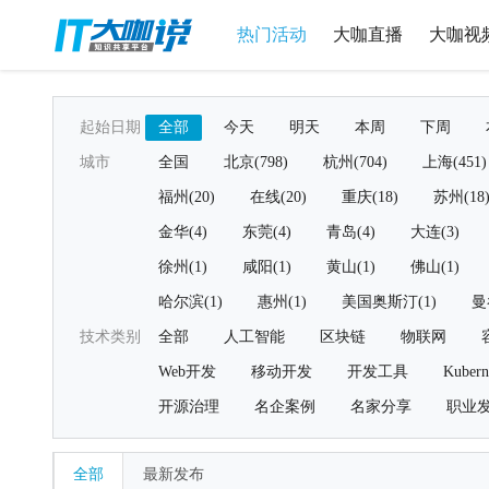
热门活动
大咖直播
大咖视
起始日期
全部
今天
明天
本周
下周
城市
全国
北京(798)
杭州(704)
上海(451)
福州(20)
在线(20)
重庆(18)
苏州(18
金华(4)
东莞(4)
青岛(4)
大连(3)
徐州(1)
咸阳(1)
黄山(1)
佛山(1)
哈尔滨(1)
惠州(1)
美国奥斯汀(1)
曼
技术类别
全部
人工智能
区块链
物联网
Web开发
移动开发
开发工具
Kubern
开源治理
名企案例
名家分享
职业
全部
最新发布