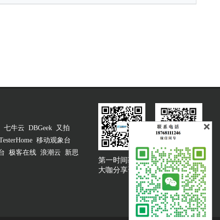
七牛云
DBGeek
又拍
TesterHome
移动观象台
台
极客在线
浪潮云
新思
第一时间获取
大咖说吐槽客服
大咖分享资讯