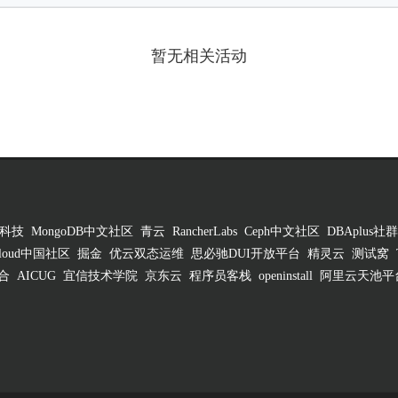
暂无相关活动
科技
MongoDB中文社区
青云
RancherLabs
Ceph中文社区
DBAplus社群
 Cloud中国社区
掘金
优云双态运维
思必驰DUI开放平台
精灵云
测试窝
合
AICUG
宜信技术学院
京东云
程序员客栈
openinstall
阿里云天池平