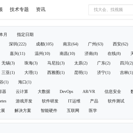
频
技术专题
资讯
本月
指定日期
深圳(222)
成都(105)
南京(64)
广州(63)
西安(62)
)
嘉兴(11)
温州(10)
南昌(10)
济南(8)
在线(8)
天
无锡(3)
珠海(3)
马尼拉(3)
太原(2)
广东(2)
四川(2
三亚(1)
大理(1)
西雅图(1)
昆明(1)
济宁(1)
吉林(1
谷(1)
海口(1)
容器
云计算
大数据
DevOps
AR/VR
信息安全
etes
游戏开发
软件研发
IT运维
产品
软件测试
发展
解决方案
智能硬件
互联网
医学