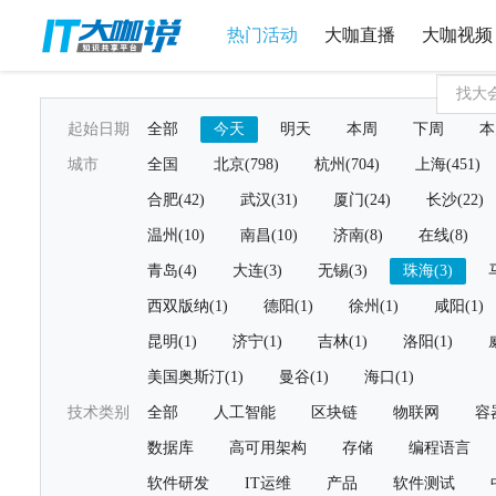
热门活动
大咖直播
大咖视频
起始日期
全部
今天
明天
本周
下周
本
城市
全国
北京(798)
杭州(704)
上海(451)
合肥(42)
武汉(31)
厦门(24)
长沙(22)
温州(10)
南昌(10)
济南(8)
在线(8)
青岛(4)
大连(3)
无锡(3)
珠海(3)
西双版纳(1)
德阳(1)
徐州(1)
咸阳(1)
昆明(1)
济宁(1)
吉林(1)
洛阳(1)
美国奥斯汀(1)
曼谷(1)
海口(1)
技术类别
全部
人工智能
区块链
物联网
容
数据库
高可用架构
存储
编程语言
软件研发
IT运维
产品
软件测试