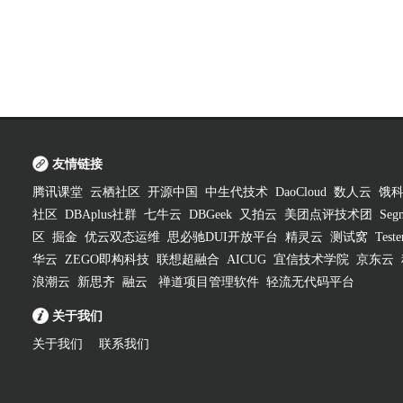
友情链接
腾讯课堂
云栖社区
开源中国
中生代技术
DaoCloud
数人云
饿
社区
DBAplus社群
七牛云
DBGeek
又拍云
美团点评技术团
Segm
区
掘金
优云双态运维
思必驰DUI开放平台
精灵云
测试窝
Test
华云
ZEGO即构科技
联想超融合
AICUG
宜信技术学院
京东云
浪潮云
新思齐
融云
禅道项目管理软件
轻流无代码平台
关于我们
关于我们
联系我们