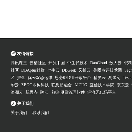
友情链接
腾讯课堂
云栖社区
开源中国
中生代技术
DaoCloud
数人云
饿
社区
DBAplus社群
七牛云
DBGeek
又拍云
美团点评技术团
Segm
区
掘金
优云双态运维
思必驰DUI开放平台
精灵云
测试窝
Test
华云
ZEGO即构科技
联想超融合
AICUG
宜信技术学院
京东云
浪潮云
新思齐
融云
禅道项目管理软件
轻流无代码平台
关于我们
关于我们
联系我们