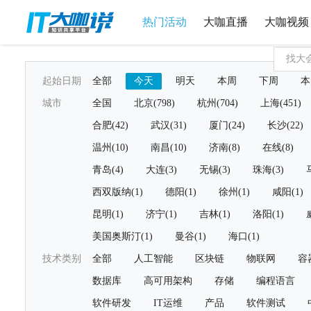
热门活动
大咖直播
大咖视频
起始日期
全部
今天
明天
本周
下周
本
城市
全国
北京(798)
杭州(704)
上海(451)
合肥(42)
武汉(31)
厦门(24)
长沙(22)
温州(10)
南昌(10)
济南(8)
在线(8)
青岛(4)
大连(3)
无锡(3)
珠海(3)
西双版纳(1)
德阳(1)
徐州(1)
咸阳(1)
昆明(1)
济宁(1)
吉林(1)
洛阳(1)
美国奥斯汀(1)
曼谷(1)
海口(1)
技术类别
全部
人工智能
区块链
物联网
容
数据库
高可用架构
存储
编程语言
软件研发
IT运维
产品
软件测试