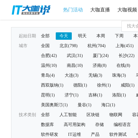
热门活动
大咖直播
大咖视频
起始日期
全部
今天
明天
本周
下周
本
城市
全国
北京(798)
杭州(704)
上海(451)
合肥(42)
武汉(31)
厦门(24)
长沙(22)
温州(10)
南昌(10)
济南(8)
在线(8)
青岛(4)
大连(3)
无锡(3)
珠海(3)
西双版纳(1)
德阳(1)
徐州(1)
咸阳(1)
昆明(1)
济宁(1)
吉林(1)
洛阳(1)
美国奥斯汀(1)
曼谷(1)
海口(1)
技术类别
全部
人工智能
区块链
物联网
容
数据库
高可用架构
存储
编程语言
软件研发
IT运维
产品
软件测试