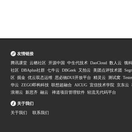
友情链接
腾讯课堂
云栖社区
开源中国
中生代技术
DaoCloud
数人云
饿
社区
DBAplus社群
七牛云
DBGeek
又拍云
美团点评技术团
Segm
区
掘金
优云双态运维
思必驰DUI开放平台
精灵云
测试窝
Test
华云
ZEGO即构科技
联想超融合
AICUG
宜信技术学院
京东云
浪潮云
新思齐
融云
禅道项目管理软件
轻流无代码平台
关于我们
关于我们
联系我们