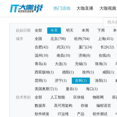
热门活动
大咖直播
大咖视频
起始日期
全部
今天
明天
本周
下周
本
城市
全国
北京(798)
杭州(704)
上海(451)
合肥(42)
武汉(31)
厦门(24)
长沙(22)
温州(10)
南昌(10)
济南(8)
在线(8)
青岛(4)
大连(3)
无锡(3)
珠海(3)
西双版纳(1)
德阳(1)
徐州(1)
咸阳(1)
昆明(1)
济宁(1)
吉林(1)
洛阳(1)
美国奥斯汀(1)
曼谷(1)
海口(1)
技术类别
全部
人工智能
区块链
物联网
容
数据库
高可用架构
存储
编程语言
软件研发
IT运维
产品
软件测试