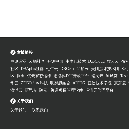
友情链接
腾讯课堂
云栖社区
开源中国
中生代技术
DaoCloud
数人云
饿
社区
DBAplus社群
七牛云
DBGeek
又拍云
美团点评技术团
Segm
区
掘金
优云双态运维
思必驰DUI开放平台
精灵云
测试窝
Test
华云
ZEGO即构科技
联想超融合
AICUG
宜信技术学院
京东云
浪潮云
新思齐
融云
禅道项目管理软件
轻流无代码平台
关于我们
关于我们
联系我们