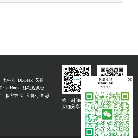
七牛云
DBGeek
又拍
TesterHome
移动观象台
台
极客在线
浪潮云
新思
第一时间获取
大咖说吐槽客服
大咖分享资讯