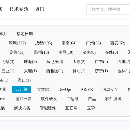
频
技术专题
资讯
本月
指定日期
深圳(222)
成都(105)
南京(64)
广州(63)
西安(62)
)
嘉兴(11)
温州(10)
南昌(10)
济南(8)
在线(8)
天
无锡(3)
珠海(3)
马尼拉(3)
太原(2)
广东(2)
四川(2
三亚(1)
大理(1)
西雅图(1)
昆明(1)
济宁(1)
吉林(1
谷(1)
海口(1)
容器
云计算
大数据
DevOps
AR/VR
信息安全
etes
游戏开发
软件研发
IT运维
产品
软件测试
发展
解决方案
智能硬件
互联网
医学