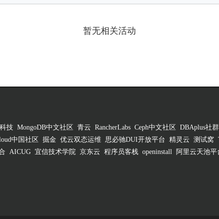
暂无相关活动
科技
MongoDB中文社区
青云
RancherLabs
Ceph中文社区
DBAplus社群
 Cloud中国社区
掘金
优云双态运维
思必驰DUI开放平台
精灵云
测试窝
合
AICUG
宜信技术学院
京东云
程序员客栈
openinstall
阿里云天池平