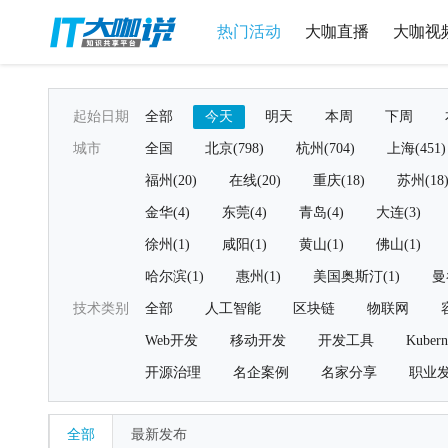
热门活动
大咖直播
大咖视
起始日期
全部
今天
明天
本周
下周
城市
全国
北京(798)
杭州(704)
上海(451)
福州(20)
在线(20)
重庆(18)
苏州(18
金华(4)
东莞(4)
青岛(4)
大连(3)
徐州(1)
咸阳(1)
黄山(1)
佛山(1)
哈尔滨(1)
惠州(1)
美国奥斯汀(1)
曼
技术类别
全部
人工智能
区块链
物联网
Web开发
移动开发
开发工具
Kubern
开源治理
名企案例
名家分享
职业
全部
最新发布