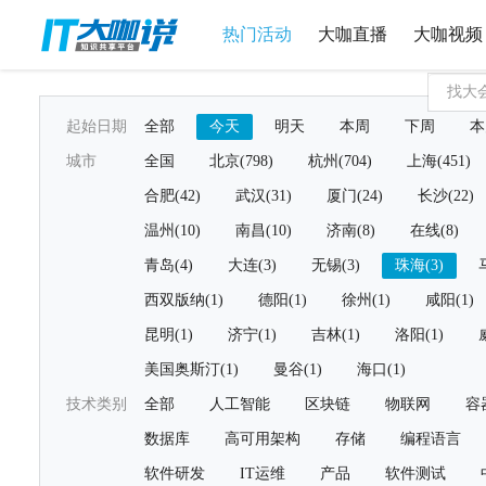
热门活动
大咖直播
大咖视频
起始日期
全部
今天
明天
本周
下周
本
城市
全国
北京(798)
杭州(704)
上海(451)
合肥(42)
武汉(31)
厦门(24)
长沙(22)
温州(10)
南昌(10)
济南(8)
在线(8)
青岛(4)
大连(3)
无锡(3)
珠海(3)
西双版纳(1)
德阳(1)
徐州(1)
咸阳(1)
昆明(1)
济宁(1)
吉林(1)
洛阳(1)
美国奥斯汀(1)
曼谷(1)
海口(1)
技术类别
全部
人工智能
区块链
物联网
容
数据库
高可用架构
存储
编程语言
软件研发
IT运维
产品
软件测试