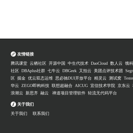
友情链接
腾讯课堂
云栖社区
开源中国
中生代技术
DaoCloud
数人云
饿
社区
DBAplus社群
七牛云
DBGeek
又拍云
美团点评技术团
Segm
区
掘金
优云双态运维
思必驰DUI开放平台
精灵云
测试窝
Test
华云
ZEGO即构科技
联想超融合
AICUG
宜信技术学院
京东云
浪潮云
新思齐
融云
禅道项目管理软件
轻流无代码平台
关于我们
关于我们
联系我们