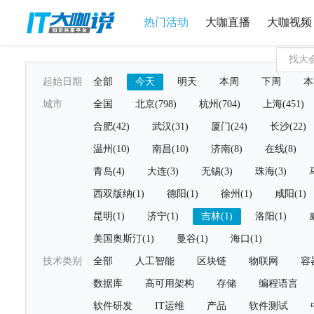
热门活动
大咖直播
大咖视频
起始日期
全部
今天
明天
本周
下周
本
城市
全国
北京(798)
杭州(704)
上海(451)
合肥(42)
武汉(31)
厦门(24)
长沙(22)
温州(10)
南昌(10)
济南(8)
在线(8)
青岛(4)
大连(3)
无锡(3)
珠海(3)
西双版纳(1)
德阳(1)
徐州(1)
咸阳(1)
昆明(1)
济宁(1)
吉林(1)
洛阳(1)
美国奥斯汀(1)
曼谷(1)
海口(1)
技术类别
全部
人工智能
区块链
物联网
容
数据库
高可用架构
存储
编程语言
软件研发
IT运维
产品
软件测试