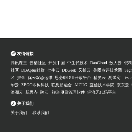
友情链接
腾讯课堂
云栖社区
开源中国
中生代技术
DaoCloud
数人云
饿
社区
DBAplus社群
七牛云
DBGeek
又拍云
美团点评技术团
Segm
区
掘金
优云双态运维
思必驰DUI开放平台
精灵云
测试窝
Test
华云
ZEGO即构科技
联想超融合
AICUG
宜信技术学院
京东云
浪潮云
新思齐
融云
禅道项目管理软件
轻流无代码平台
关于我们
关于我们
联系我们