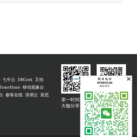
七牛云
DBGeek
又拍
TesterHome
移动观象台
台
极客在线
浪潮云
新思
第一时间获取
大咖说吐槽客服
大咖分享资讯