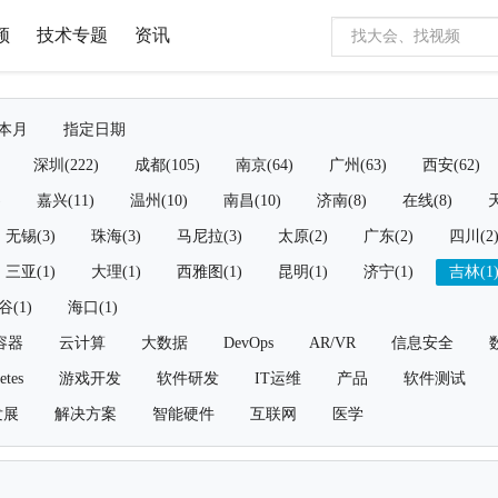
频
技术专题
资讯
本月
指定日期
深圳(222)
成都(105)
南京(64)
广州(63)
西安(62)
)
嘉兴(11)
温州(10)
南昌(10)
济南(8)
在线(8)
天
无锡(3)
珠海(3)
马尼拉(3)
太原(2)
广东(2)
四川(2
三亚(1)
大理(1)
西雅图(1)
昆明(1)
济宁(1)
吉林(1
谷(1)
海口(1)
容器
云计算
大数据
DevOps
AR/VR
信息安全
etes
游戏开发
软件研发
IT运维
产品
软件测试
发展
解决方案
智能硬件
互联网
医学