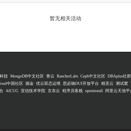
暂无相关活动
科技
MongoDB中文社区
青云
RancherLabs
Ceph中文社区
DBAplus社群
 Cloud中国社区
掘金
优云双态运维
思必驰DUI开放平台
精灵云
测试窝
合
AICUG
宜信技术学院
京东云
程序员客栈
openinstall
阿里云天池平