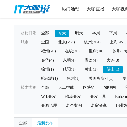
热门活动
大咖直播
大咖视
起始日期
全部
今天
明天
本周
下周
城市
全国
北京(798)
杭州(704)
上海(451)
福州(20)
在线(20)
重庆(18)
苏州(18
金华(4)
东莞(4)
青岛(4)
大连(3)
徐州(1)
咸阳(1)
黄山(1)
佛山(1)
哈尔滨(1)
惠州(1)
美国奥斯汀(1)
曼
技术类别
全部
人工智能
区块链
物联网
Web开发
移动开发
开发工具
Kubern
开源治理
名企案例
名家分享
职业
全部
最新发布