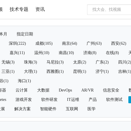
频
技术专题
资讯
本月
指定日期
深圳(222)
成都(105)
南京(64)
广州(63)
西安(62)
)
嘉兴(11)
温州(10)
南昌(10)
济南(8)
在线(8)
天
无锡(3)
珠海(3)
马尼拉(3)
太原(2)
广东(2)
四川(2
三亚(1)
大理(1)
西雅图(1)
昆明(1)
济宁(1)
吉林(1
谷(1)
海口(1)
容器
云计算
大数据
DevOps
AR/VR
信息安全
etes
游戏开发
软件研发
IT运维
产品
软件测试
发展
解决方案
智能硬件
互联网
医学