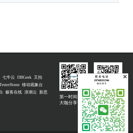
七牛云
DBGeek
又拍
TesterHome
移动观象台
台
极客在线
浪潮云
新思
第一时间获取
大咖说吐槽客服
大咖分享资讯