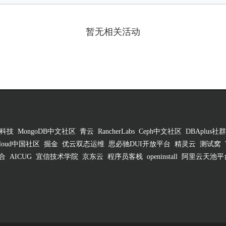
暂无相关活动
科技
MongoDB中文社区
青云
RancherLabs
Ceph中文社区
DBAplus社群
 Cloud中国社区
掘金
优云双态运维
思必驰DUI开放平台
精灵云
测试窝
合
AICUG
宜信技术学院
京东云
程序员客栈
openinstall
阿里云天池平