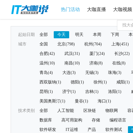
热门活动
大咖直播
大咖视频
起始日期
全部
今天
明天
本周
下周
本
城市
全国
北京(798)
杭州(704)
上海(451)
合肥(42)
武汉(31)
厦门(24)
长沙(22)
温州(10)
南昌(10)
济南(8)
在线(8)
青岛(4)
大连(3)
无锡(3)
珠海(3)
西双版纳(1)
德阳(1)
徐州(1)
咸阳(1)
昆明(1)
济宁(1)
吉林(1)
洛阳(1)
美国奥斯汀(1)
曼谷(1)
海口(1)
技术类别
全部
人工智能
区块链
物联网
容
数据库
高可用架构
存储
编程语言
软件研发
IT运维
产品
软件测试