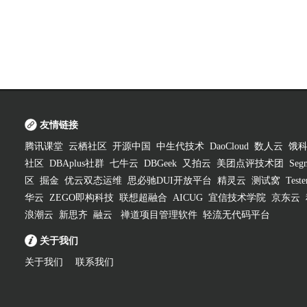
友情链接
腾讯课堂
云栖社区
开源中国
中生代技术
DaoCloud
数人云
饿
社区
DBAplus社群
七牛云
DBGeek
又拍云
美团点评技术团
Segm
区
掘金
优云双态运维
思必驰DUI开放平台
精灵云
测试窝
Test
华云
ZEGO即构科技
联想超融合
AICUG
宜信技术学院
京东云
浪潮云
新思齐
融云
禅道项目管理软件
轻流无代码平台
关于我们
关于我们
联系我们