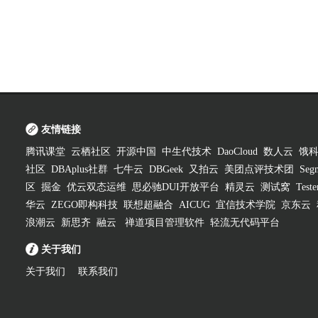
友情链接
腾讯课堂
云栖社区
开源中国
中生代技术
DaoCloud
数人云
饿
社区
DBAplus社群
七牛云
DBGeek
又拍云
美团点评技术团
Segm
区
掘金
优云双态运维
思必驰DUI开放平台
精灵云
测试窝
Test
华云
ZEGO即构科技
联想超融合
AICUG
宜信技术学院
京东云
浪潮云
新思齐
融云
禅道项目管理软件
轻流无代码平台
关于我们
关于我们
联系我们