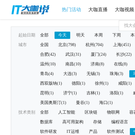
热门活动
大咖直播
大咖视频
起始日期
全部
今天
明天
本周
下周
本
城市
全国
北京(798)
杭州(704)
上海(451)
合肥(42)
武汉(31)
厦门(24)
长沙(22)
温州(10)
南昌(10)
济南(8)
在线(8)
青岛(4)
大连(3)
无锡(3)
珠海(3)
西双版纳(1)
德阳(1)
徐州(1)
咸阳(1)
昆明(1)
济宁(1)
吉林(1)
洛阳(1)
美国奥斯汀(1)
曼谷(1)
海口(1)
技术类别
全部
人工智能
区块链
物联网
容
数据库
高可用架构
存储
编程语言
软件研发
IT运维
产品
软件测试