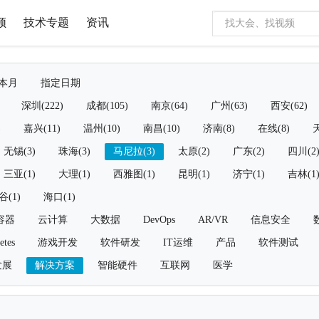
频
技术专题
资讯
本月
指定日期
深圳(222)
成都(105)
南京(64)
广州(63)
西安(62)
)
嘉兴(11)
温州(10)
南昌(10)
济南(8)
在线(8)
天
无锡(3)
珠海(3)
马尼拉(3)
太原(2)
广东(2)
四川(2
三亚(1)
大理(1)
西雅图(1)
昆明(1)
济宁(1)
吉林(1
谷(1)
海口(1)
容器
云计算
大数据
DevOps
AR/VR
信息安全
etes
游戏开发
软件研发
IT运维
产品
软件测试
发展
解决方案
智能硬件
互联网
医学