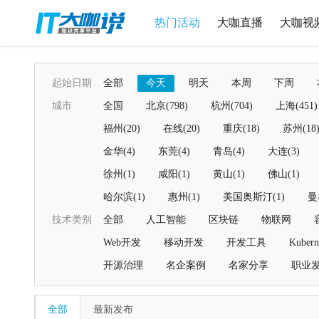
热门活动
大咖直播
大咖视
起始日期
全部
今天
明天
本周
下周
城市
全国
北京(798)
杭州(704)
上海(451)
福州(20)
在线(20)
重庆(18)
苏州(18
金华(4)
东莞(4)
青岛(4)
大连(3)
徐州(1)
咸阳(1)
黄山(1)
佛山(1)
哈尔滨(1)
惠州(1)
美国奥斯汀(1)
曼
技术类别
全部
人工智能
区块链
物联网
Web开发
移动开发
开发工具
Kubern
开源治理
名企案例
名家分享
职业
全部
最新发布