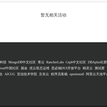
暂无相关活动
科技
MongoDB中文社区
青云
RancherLabs
Ceph中文社区
DBAplus社群
 Cloud中国社区
掘金
优云双态运维
思必驰DUI开放平台
精灵云
测试窝
合
AICUG
宜信技术学院
京东云
程序员客栈
openinstall
阿里云天池平