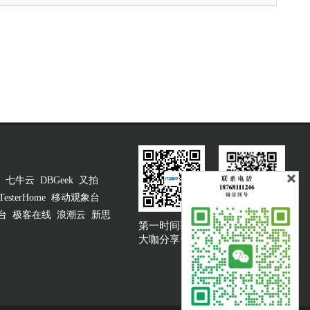
七牛云
DBGeek
又拍
TesterHome
移动观象台
台
极客在线
浪潮云
新思
第一时间获取
大咖说吐槽客服
大咖分享资讯