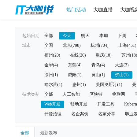
热门活动
大咖直播
大咖视
起始日期
全部
今天
明天
本周
下周
城市
全国
北京(798)
杭州(704)
上海(451)
福州(20)
在线(20)
重庆(18)
苏州(18
金华(4)
东莞(4)
青岛(4)
大连(3)
徐州(1)
咸阳(1)
黄山(1)
佛山(1)
哈尔滨(1)
惠州(1)
美国奥斯汀(1)
曼
技术类别
全部
人工智能
区块链
物联网
Web开发
移动开发
开发工具
Kubern
开源治理
名企案例
名家分享
职业
全部
最新发布