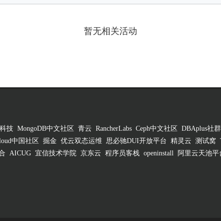
暂无相关活动
科技
MongoDB中文社区
青云
RancherLabs
Ceph中文社区
DBAplus社群
 Cloud中国社区
掘金
优云双态运维
思必驰DUI开放平台
精灵云
测试窝
合
AICUG
宜信技术学院
京东云
程序员客栈
openinstall
阿里云天池平