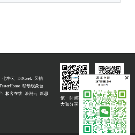
七牛云
DBGeek
又拍
TesterHome
移动观象台
台
极客在线
浪潮云
新思
第一时间获取
大咖说吐槽客服
大咖分享资讯