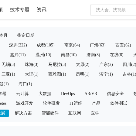
频
技术专题
资讯
本月
指定日期
深圳(222)
成都(105)
南京(64)
广州(63)
西安(62)
)
嘉兴(11)
温州(10)
南昌(10)
济南(8)
在线(8)
天
无锡(3)
珠海(3)
马尼拉(3)
太原(2)
广东(2)
四川(2
三亚(1)
大理(1)
西雅图(1)
昆明(1)
济宁(1)
吉林(1
谷(1)
海口(1)
容器
云计算
大数据
DevOps
AR/VR
信息安全
etes
游戏开发
软件研发
IT运维
产品
软件测试
发展
解决方案
智能硬件
互联网
医学