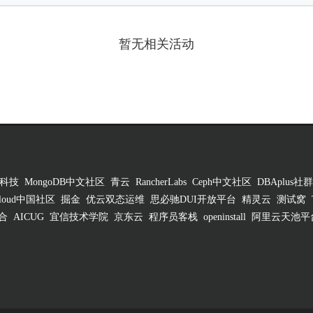
暂无相关活动
科技
MongoDB中文社区
青云
RancherLabs
Ceph中文社区
DBAplus社群
 Cloud中国社区
掘金
优云双态运维
思必驰DUI开放平台
精灵云
测试窝
合
AICUG
宜信技术学院
京东云
程序员客栈
openinstall
阿里云天池平