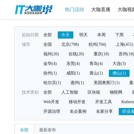
热门活动
大咖直播
大咖视
起始日期
全部
今天
明天
本周
下周
城市
全国
北京(798)
杭州(704)
上海(451)
福州(20)
在线(20)
重庆(18)
苏州(18
金华(4)
东莞(4)
青岛(4)
大连(3)
徐州(1)
咸阳(1)
黄山(1)
佛山(1)
哈尔滨(1)
惠州(1)
美国奥斯汀(1)
曼
技术类别
全部
人工智能
区块链
物联网
Web开发
移动开发
开发工具
Kubern
开源治理
名企案例
名家分享
职业
全部
最新发布