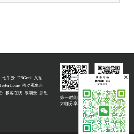
七牛云
DBGeek
又拍
TesterHome
移动观象台
台
极客在线
浪潮云
新思
第一时间获取
大咖说吐槽客服
大咖分享资讯