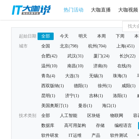
热门活动
大咖直播
大咖视频
起始日期
全部
今天
明天
本周
下周
本
城市
全国
北京(798)
杭州(704)
上海(451)
合肥(42)
武汉(31)
厦门(24)
长沙(22)
温州(10)
南昌(10)
济南(8)
在线(8)
青岛(4)
大连(3)
无锡(3)
珠海(3)
西双版纳(1)
德阳(1)
徐州(1)
咸阳(1)
昆明(1)
济宁(1)
吉林(1)
洛阳(1)
美国奥斯汀(1)
曼谷(1)
海口(1)
技术类别
全部
人工智能
区块链
物联网
容
数据库
高可用架构
存储
编程语言
软件研发
IT运维
产品
软件测试