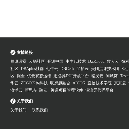
友情链接
腾讯课堂
云栖社区
开源中国
中生代技术
DaoCloud
数人云
饿
社区
DBAplus社群
七牛云
DBGeek
又拍云
美团点评技术团
Segm
区
掘金
优云双态运维
思必驰DUI开放平台
精灵云
测试窝
Test
华云
ZEGO即构科技
联想超融合
AICUG
宜信技术学院
京东云
浪潮云
新思齐
融云
禅道项目管理软件
轻流无代码平台
关于我们
关于我们
联系我们