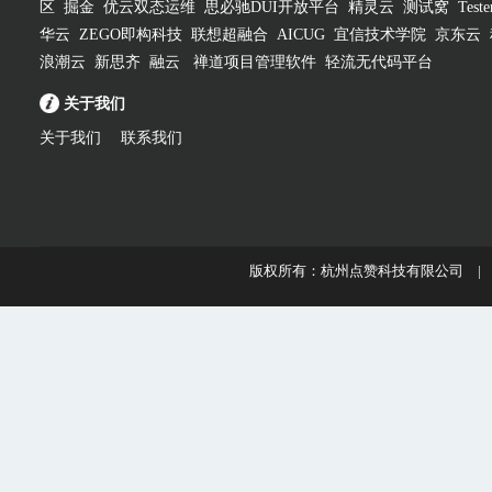
区
掘金
优云双态运维
思必驰DUI开放平台
精灵云
测试窝
Test
华云
ZEGO即构科技
联想超融合
AICUG
宜信技术学院
京东云
浪潮云
新思齐
融云
禅道项目管理软件
轻流无代码平台
关于我们
关于我们
联系我们
版权所有：杭州点赞科技有限公司 