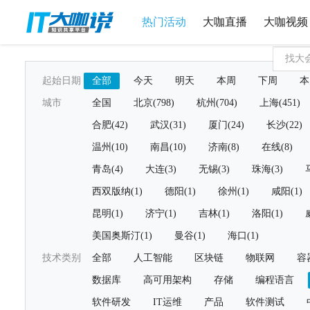
热门活动
大咖直播
大咖视频
起始日期
全部
今天
明天
本周
下周
本
城市
全国
北京(798)
杭州(704)
上海(451)
合肥(42)
武汉(31)
厦门(24)
长沙(22)
温州(10)
南昌(10)
济南(8)
在线(8)
青岛(4)
大连(3)
无锡(3)
珠海(3)
西双版纳(1)
德阳(1)
徐州(1)
咸阳(1)
昆明(1)
济宁(1)
吉林(1)
洛阳(1)
美国奥斯汀(1)
曼谷(1)
海口(1)
技术类别
全部
人工智能
区块链
物联网
容
数据库
高可用架构
存储
编程语言
软件研发
IT运维
产品
软件测试