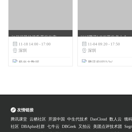
如何优雅的提升开发效率？——极光开发者沙龙JIGUANG MEETUP
2017腾讯LIVE开发者大会

11-18 14:00 - 17:00

11-04 09:20 - 17:50

深圳

深圳
极光大数据
腾讯前端IVWEB团队
友情链接
腾讯课堂
云栖社区
开源中国
中生代技术
DaoCloud
数人云
饿
社区
DBAplus社群
七牛云
DBGeek
又拍云
美团点评技术团
Segm