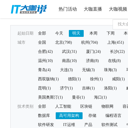
热门活动
大咖直播
大咖视频
起始日期
全部
今天
明天
本周
下周
本
城市
全国
北京(798)
杭州(704)
上海(451)
合肥(42)
武汉(31)
厦门(24)
长沙(22)
温州(10)
南昌(10)
济南(8)
在线(8)
青岛(4)
大连(3)
无锡(3)
珠海(3)
西双版纳(1)
德阳(1)
徐州(1)
咸阳(1)
昆明(1)
济宁(1)
吉林(1)
洛阳(1)
美国奥斯汀(1)
曼谷(1)
海口(1)
技术类别
全部
人工智能
区块链
物联网
容
数据库
高可用架构
存储
编程语言
软件研发
IT运维
产品
软件测试