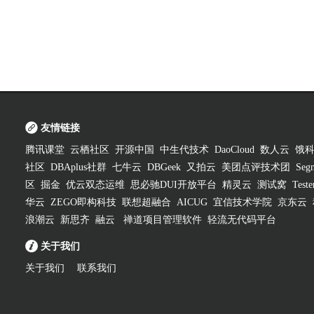
友情链接
腾讯课堂
云栖社区
开源中国
中生代技术
DaoCloud
数人云
饿
社区
DBAplus社群
七牛云
DBGeek
又拍云
美团点评技术团
Segm
区
掘金
优云双态运维
思必驰DUI开放平台
精灵云
测试窝
Test
华云
ZEGO即构科技
联想超融合
AICUG
宜信技术学院
京东云
浪潮云
新思齐
融云
禅道项目管理软件
轻流无代码平台
关于我们
关于我们
联系我们