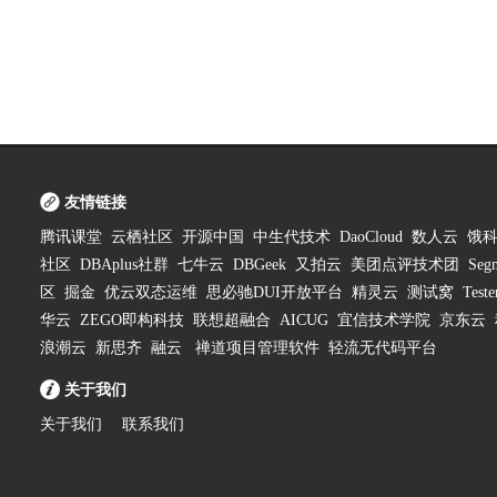
友情链接
腾讯课堂
云栖社区
开源中国
中生代技术
DaoCloud
数人云
饿
社区
DBAplus社群
七牛云
DBGeek
又拍云
美团点评技术团
Segm
区
掘金
优云双态运维
思必驰DUI开放平台
精灵云
测试窝
Test
华云
ZEGO即构科技
联想超融合
AICUG
宜信技术学院
京东云
浪潮云
新思齐
融云
禅道项目管理软件
轻流无代码平台
关于我们
关于我们
联系我们