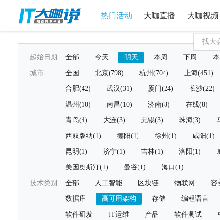
热门活动
大咖直播
大咖视频
起始日期
全部
今天
明天
本周
下周
本
城市
全国
北京(798)
杭州(704)
上海(451)
合肥(42)
武汉(31)
厦门(24)
长沙(22)
温州(10)
南昌(10)
济南(8)
在线(8)
青岛(4)
大连(3)
无锡(3)
珠海(3)
西双版纳(1)
德阳(1)
徐州(1)
咸阳(1)
昆明(1)
济宁(1)
吉林(1)
洛阳(1)
美国奥斯汀(1)
曼谷(1)
海口(1)
技术类别
全部
人工智能
区块链
物联网
容
数据库
高可用架构
存储
编程语言
软件研发
IT运维
产品
软件测试