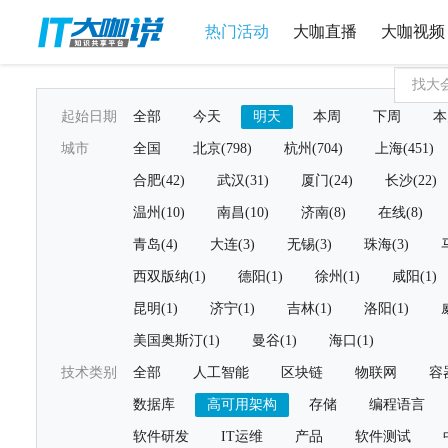
热门活动
大咖直播
大咖视频
起始日期
全部
今天
明天
本周
下周
本
城市
全国
北京(798)
杭州(704)
上海(451)
合肥(42)
武汉(31)
厦门(24)
长沙(22)
温州(10)
南昌(10)
济南(8)
在线(8)
青岛(4)
大连(3)
无锡(3)
珠海(3)
西双版纳(1)
德阳(1)
徐州(1)
咸阳(1)
昆明(1)
济宁(1)
吉林(1)
洛阳(1)
美国奥斯汀(1)
曼谷(1)
海口(1)
技术类别
全部
人工智能
区块链
物联网
容
数据库
高可用架构
存储
编程语言
软件研发
IT运维
产品
软件测试