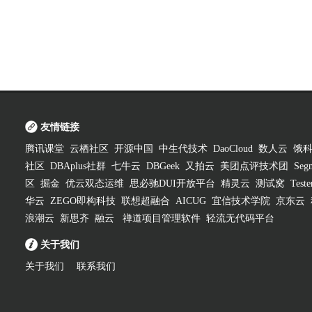
友情链接
腾讯课堂
云栖社区
开源中国
中生代技术
DaoCloud
数人云
饿
社区
DBAplus社群
七牛云
DBGeek
又拍云
美团点评技术团
Segm
区
掘金
优云双态运维
思必驰DUI开放平台
精灵云
测试窝
Test
华云
ZEGO即构科技
联想超融合
AICUG
宜信技术学院
京东云
浪潮云
新思齐
融云
禅道项目管理软件
轻流无代码平台
关于我们
关于我们
联系我们