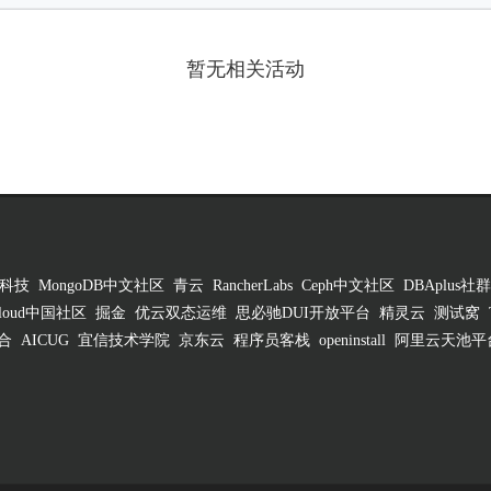
暂无相关活动
科技
MongoDB中文社区
青云
RancherLabs
Ceph中文社区
DBAplus社群
 Cloud中国社区
掘金
优云双态运维
思必驰DUI开放平台
精灵云
测试窝
合
AICUG
宜信技术学院
京东云
程序员客栈
openinstall
阿里云天池平