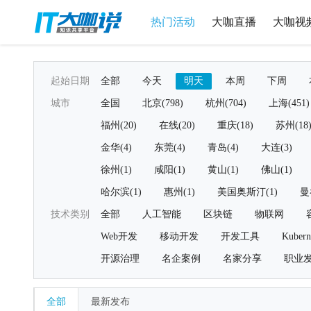
热门活动
大咖直播
大咖视
起始日期
全部
今天
明天
本周
下周
城市
全国
北京(798)
杭州(704)
上海(451)
福州(20)
在线(20)
重庆(18)
苏州(18
金华(4)
东莞(4)
青岛(4)
大连(3)
徐州(1)
咸阳(1)
黄山(1)
佛山(1)
哈尔滨(1)
惠州(1)
美国奥斯汀(1)
曼
技术类别
全部
人工智能
区块链
物联网
Web开发
移动开发
开发工具
Kubern
开源治理
名企案例
名家分享
职业
全部
最新发布