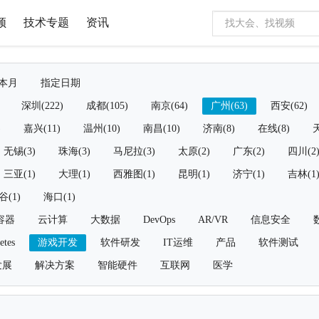
频
技术专题
资讯
本月
指定日期
深圳(222)
成都(105)
南京(64)
广州(63)
西安(62)
)
嘉兴(11)
温州(10)
南昌(10)
济南(8)
在线(8)
天
无锡(3)
珠海(3)
马尼拉(3)
太原(2)
广东(2)
四川(2
三亚(1)
大理(1)
西雅图(1)
昆明(1)
济宁(1)
吉林(1
谷(1)
海口(1)
容器
云计算
大数据
DevOps
AR/VR
信息安全
etes
游戏开发
软件研发
IT运维
产品
软件测试
发展
解决方案
智能硬件
互联网
医学