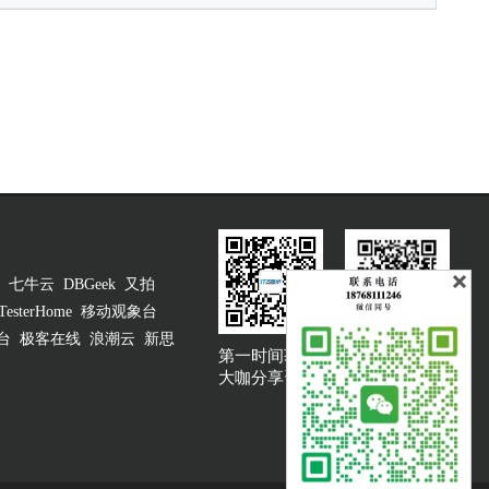
七牛云
DBGeek
又拍
TesterHome
移动观象台
台
极客在线
浪潮云
新思
第一时间获取
大咖说吐槽客服
大咖分享资讯