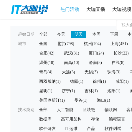
热门活动
大咖直播
大咖视频
起始日期
全部
今天
明天
本周
下周
本
城市
全国
北京(798)
杭州(704)
上海(451)
合肥(42)
武汉(31)
厦门(24)
长沙(22)
温州(10)
南昌(10)
济南(8)
在线(8)
青岛(4)
大连(3)
无锡(3)
珠海(3)
西双版纳(1)
德阳(1)
徐州(1)
咸阳(1)
昆明(1)
济宁(1)
吉林(1)
洛阳(1)
美国奥斯汀(1)
曼谷(1)
海口(1)
技术类别
全部
人工智能
区块链
物联网
容
数据库
高可用架构
存储
编程语言
软件研发
IT运维
产品
软件测试