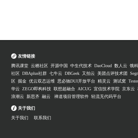
友情链接
腾讯课堂
云栖社区
开源中国
中生代技术
DaoCloud
数人云
饿
社区
DBAplus社群
七牛云
DBGeek
又拍云
美团点评技术团
Segm
区
掘金
优云双态运维
思必驰DUI开放平台
精灵云
测试窝
Test
华云
ZEGO即构科技
联想超融合
AICUG
宜信技术学院
京东云
浪潮云
新思齐
融云
禅道项目管理软件
轻流无代码平台
关于我们
关于我们
联系我们