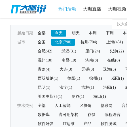
热门活动
大咖直播
大咖视频
起始日期
全部
今天
明天
本周
下周
本
城市
全国
北京(798)
杭州(704)
上海(451)
合肥(42)
武汉(31)
厦门(24)
长沙(22)
温州(10)
南昌(10)
济南(8)
在线(8)
青岛(4)
大连(3)
无锡(3)
珠海(3)
西双版纳(1)
德阳(1)
徐州(1)
咸阳(1)
昆明(1)
济宁(1)
吉林(1)
洛阳(1)
美国奥斯汀(1)
曼谷(1)
海口(1)
技术类别
全部
人工智能
区块链
物联网
容
数据库
高可用架构
存储
编程语言
软件研发
IT运维
产品
软件测试