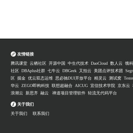
友情链接
腾讯课堂
云栖社区
开源中国
中生代技术
DaoCloud
数人云
饿
社区
DBAplus社群
七牛云
DBGeek
又拍云
美团点评技术团
Segm
区
掘金
优云双态运维
思必驰DUI开放平台
精灵云
测试窝
Test
华云
ZEGO即构科技
联想超融合
AICUG
宜信技术学院
京东云
浪潮云
新思齐
融云
禅道项目管理软件
轻流无代码平台
关于我们
关于我们
联系我们