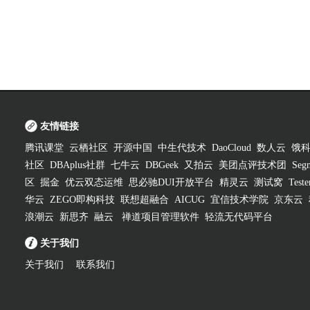
友情链接
腾讯课堂
云栖社区
开源中国
中生代技术
DaoCloud
数人云
饿
社区
DBAplus社群
七牛云
DBGeek
又拍云
美团点评技术团
Segm
区
掘金
优云双态运维
思必驰DUI开放平台
精灵云
测试窝
Test
华云
ZEGO即构科技
联想超融合
AICUG
宜信技术学院
京东云
浪潮云
新思齐
融云
禅道项目管理软件
轻流无代码平台
关于我们
关于我们
联系我们