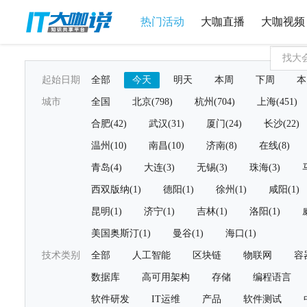
热门活动
大咖直播
大咖视频
起始日期
全部
今天
明天
本周
下周
本
城市
全国
北京(798)
杭州(704)
上海(451)
合肥(42)
武汉(31)
厦门(24)
长沙(22)
温州(10)
南昌(10)
济南(8)
在线(8)
青岛(4)
大连(3)
无锡(3)
珠海(3)
西双版纳(1)
德阳(1)
徐州(1)
咸阳(1)
昆明(1)
济宁(1)
吉林(1)
洛阳(1)
美国奥斯汀(1)
曼谷(1)
海口(1)
技术类别
全部
人工智能
区块链
物联网
容
数据库
高可用架构
存储
编程语言
软件研发
IT运维
产品
软件测试