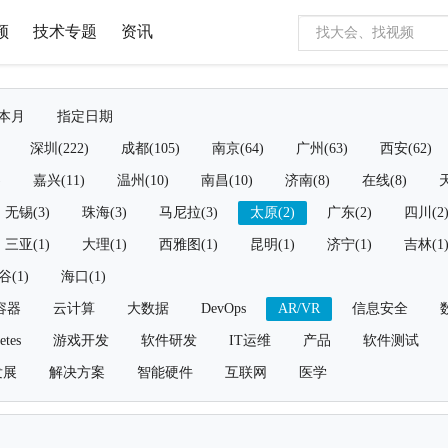
频
技术专题
资讯
本月
指定日期
深圳(222)
成都(105)
南京(64)
广州(63)
西安(62)
)
嘉兴(11)
温州(10)
南昌(10)
济南(8)
在线(8)
天
无锡(3)
珠海(3)
马尼拉(3)
太原(2)
广东(2)
四川(2
三亚(1)
大理(1)
西雅图(1)
昆明(1)
济宁(1)
吉林(1
谷(1)
海口(1)
容器
云计算
大数据
DevOps
AR/VR
信息安全
etes
游戏开发
软件研发
IT运维
产品
软件测试
发展
解决方案
智能硬件
互联网
医学