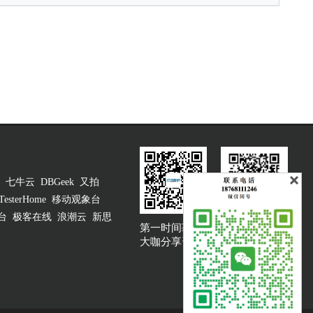
七牛云
DBGeek
又拍
TesterHome
移动观象台
台
极客在线
浪潮云
新思
第一时间获取
大咖说吐槽客服
大咖分享资讯