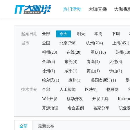
热门活动
大咖直播
大咖视
起始日期
全部
今天
明天
本周
下周
城市
全国
北京(798)
杭州(704)
上海(451)
福州(20)
在线(20)
重庆(18)
苏州(18
金华(4)
东莞(4)
青岛(4)
大连(3)
徐州(1)
咸阳(1)
黄山(1)
佛山(1)
哈尔滨(1)
惠州(1)
美国奥斯汀(1)
曼
技术类别
全部
人工智能
区块链
物联网
Web开发
移动开发
开发工具
Kubern
开源治理
名企案例
名家分享
职业
全部
最新发布