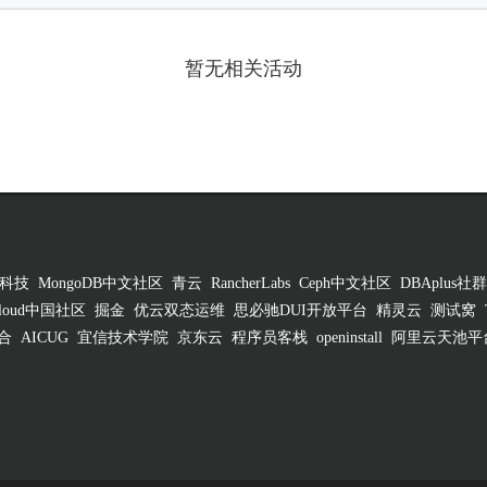
暂无相关活动
科技
MongoDB中文社区
青云
RancherLabs
Ceph中文社区
DBAplus社群
 Cloud中国社区
掘金
优云双态运维
思必驰DUI开放平台
精灵云
测试窝
合
AICUG
宜信技术学院
京东云
程序员客栈
openinstall
阿里云天池平