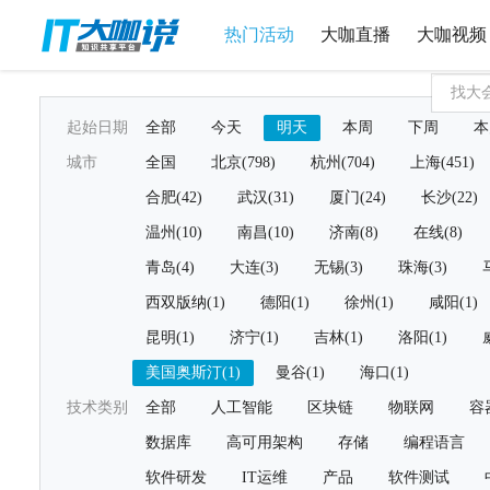
热门活动
大咖直播
大咖视频
起始日期
全部
今天
明天
本周
下周
本
城市
全国
北京(798)
杭州(704)
上海(451)
合肥(42)
武汉(31)
厦门(24)
长沙(22)
温州(10)
南昌(10)
济南(8)
在线(8)
青岛(4)
大连(3)
无锡(3)
珠海(3)
西双版纳(1)
德阳(1)
徐州(1)
咸阳(1)
昆明(1)
济宁(1)
吉林(1)
洛阳(1)
美国奥斯汀(1)
曼谷(1)
海口(1)
技术类别
全部
人工智能
区块链
物联网
容
数据库
高可用架构
存储
编程语言
软件研发
IT运维
产品
软件测试