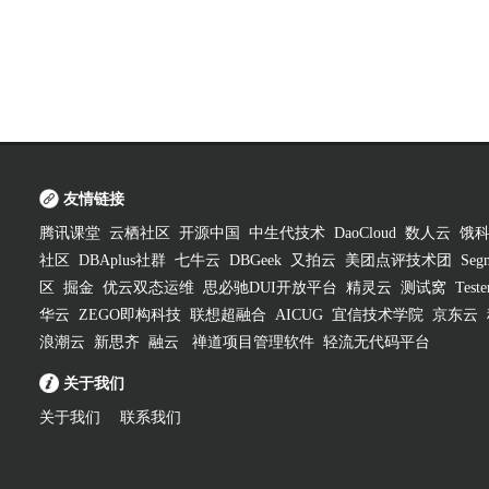
友情链接
腾讯课堂
云栖社区
开源中国
中生代技术
DaoCloud
数人云
饿
社区
DBAplus社群
七牛云
DBGeek
又拍云
美团点评技术团
Segm
区
掘金
优云双态运维
思必驰DUI开放平台
精灵云
测试窝
Test
华云
ZEGO即构科技
联想超融合
AICUG
宜信技术学院
京东云
浪潮云
新思齐
融云
禅道项目管理软件
轻流无代码平台
关于我们
关于我们
联系我们