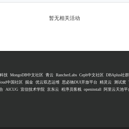
暂无相关活动
科技
MongoDB中文社区
青云
RancherLabs
Ceph中文社区
DBAplus社群
 Cloud中国社区
掘金
优云双态运维
思必驰DUI开放平台
精灵云
测试窝
合
AICUG
宜信技术学院
京东云
程序员客栈
openinstall
阿里云天池平