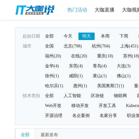
热门活动
大咖直播
大咖视
起始日期
全部
今天
明天
本周
下周
城市
全国
北京(798)
杭州(704)
上海(451)
福州(20)
在线(20)
重庆(18)
苏州(18
金华(4)
东莞(4)
青岛(4)
大连(3)
徐州(1)
咸阳(1)
黄山(1)
佛山(1)
哈尔滨(1)
惠州(1)
美国奥斯汀(1)
曼
技术类别
全部
人工智能
区块链
物联网
Web开发
移动开发
开发工具
Kubern
开源治理
名企案例
名家分享
职业
全部
最新发布