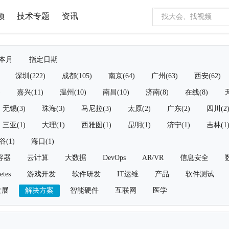
频
技术专题
资讯
本月
指定日期
深圳(222)
成都(105)
南京(64)
广州(63)
西安(62)
)
嘉兴(11)
温州(10)
南昌(10)
济南(8)
在线(8)
天
无锡(3)
珠海(3)
马尼拉(3)
太原(2)
广东(2)
四川(2
三亚(1)
大理(1)
西雅图(1)
昆明(1)
济宁(1)
吉林(1
谷(1)
海口(1)
容器
云计算
大数据
DevOps
AR/VR
信息安全
etes
游戏开发
软件研发
IT运维
产品
软件测试
发展
解决方案
智能硬件
互联网
医学