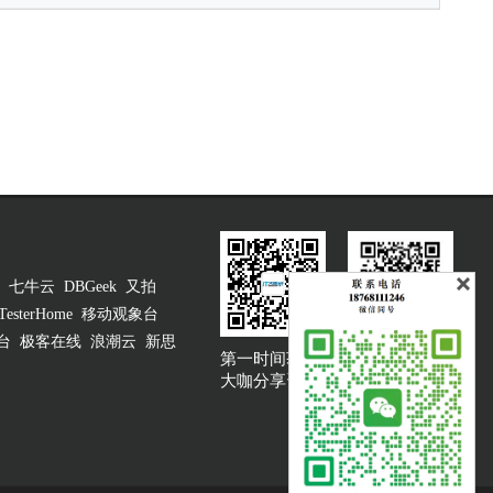
七牛云
DBGeek
又拍
TesterHome
移动观象台
台
极客在线
浪潮云
新思
第一时间获取
大咖说吐槽客服
大咖分享资讯