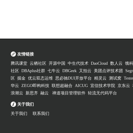
友情链接
腾讯课堂
云栖社区
开源中国
中生代技术
DaoCloud
数人云
饿
社区
DBAplus社群
七牛云
DBGeek
又拍云
美团点评技术团
Segm
区
掘金
优云双态运维
思必驰DUI开放平台
精灵云
测试窝
Test
华云
ZEGO即构科技
联想超融合
AICUG
宜信技术学院
京东云
浪潮云
新思齐
融云
禅道项目管理软件
轻流无代码平台
关于我们
关于我们
联系我们