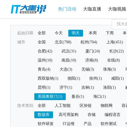
热门活动
大咖直播
大咖视频
起始日期
全部
今天
明天
本周
下周
本
城市
全国
北京(798)
杭州(704)
上海(451)
合肥(42)
武汉(31)
厦门(24)
长沙(22)
温州(10)
南昌(10)
济南(8)
在线(8)
青岛(4)
大连(3)
无锡(3)
珠海(3)
西双版纳(1)
德阳(1)
徐州(1)
咸阳(1)
昆明(1)
济宁(1)
吉林(1)
洛阳(1)
美国奥斯汀(1)
曼谷(1)
海口(1)
技术类别
全部
人工智能
区块链
物联网
容
数据库
高可用架构
存储
编程语言
软件研发
IT运维
产品
软件测试