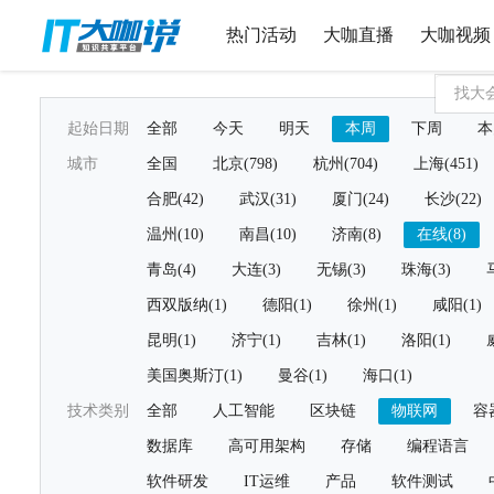
热门活动
大咖直播
大咖视频
起始日期
全部
今天
明天
本周
下周
本
城市
全国
北京(798)
杭州(704)
上海(451)
合肥(42)
武汉(31)
厦门(24)
长沙(22)
温州(10)
南昌(10)
济南(8)
在线(8)
青岛(4)
大连(3)
无锡(3)
珠海(3)
西双版纳(1)
德阳(1)
徐州(1)
咸阳(1)
昆明(1)
济宁(1)
吉林(1)
洛阳(1)
美国奥斯汀(1)
曼谷(1)
海口(1)
技术类别
全部
人工智能
区块链
物联网
容
数据库
高可用架构
存储
编程语言
软件研发
IT运维
产品
软件测试