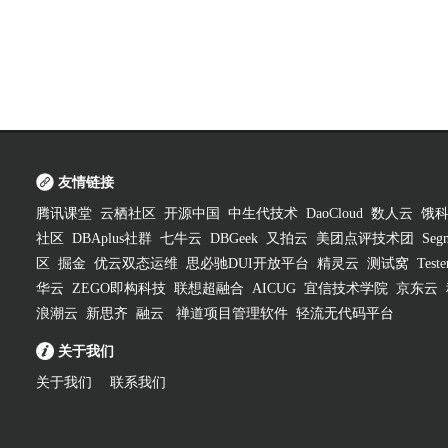
友情链接
腾讯课堂
云栖社区
开源中国
中生代技术
DaoCloud
数人云
饿
社区
DBAplus社群
七牛云
DBGeek
又拍云
美团点评技术团
Segm
区
掘金
优云双态运维
思必驰DUI开放平台
精灵云
测试窝
Test
华云
ZEGO即构科技
联想超融合
AICUG
宜信技术学院
京东云
浪潮云
新思齐
融云
禅道项目管理软件
轻流无代码平台
关于我们
关于我们
联系我们