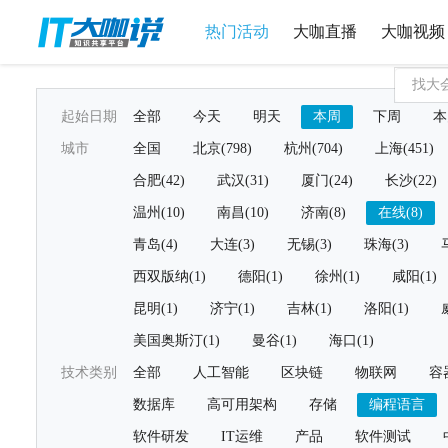
热门活动
大咖直播
大咖视频
起始日期
全部
今天
明天
本周
下周
本
城市
全国
北京(798)
杭州(704)
上海(451)
合肥(42)
武汉(31)
厦门(24)
长沙(22)
温州(10)
南昌(10)
济南(8)
在线(8)
青岛(4)
大连(3)
无锡(3)
珠海(3)
西双版纳(1)
德阳(1)
徐州(1)
咸阳(1)
昆明(1)
济宁(1)
吉林(1)
洛阳(1)
美国奥斯汀(1)
曼谷(1)
海口(1)
技术类别
全部
人工智能
区块链
物联网
容
数据库
高可用架构
存储
编程语言
软件研发
IT运维
产品
软件测试