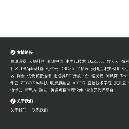
友情链接
腾讯课堂
云栖社区
开源中国
中生代技术
DaoCloud
数人云
饿
社区
DBAplus社群
七牛云
DBGeek
又拍云
美团点评技术团
Segm
区
掘金
优云双态运维
思必驰DUI开放平台
精灵云
测试窝
Test
华云
ZEGO即构科技
联想超融合
AICUG
宜信技术学院
京东云
浪潮云
新思齐
融云
禅道项目管理软件
轻流无代码平台
关于我们
关于我们
联系我们