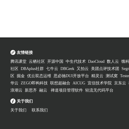
友情链接
腾讯课堂
云栖社区
开源中国
中生代技术
DaoCloud
数人云
饿
社区
DBAplus社群
七牛云
DBGeek
又拍云
美团点评技术团
Segm
区
掘金
优云双态运维
思必驰DUI开放平台
精灵云
测试窝
Test
华云
ZEGO即构科技
联想超融合
AICUG
宜信技术学院
京东云
浪潮云
新思齐
融云
禅道项目管理软件
轻流无代码平台
关于我们
关于我们
联系我们