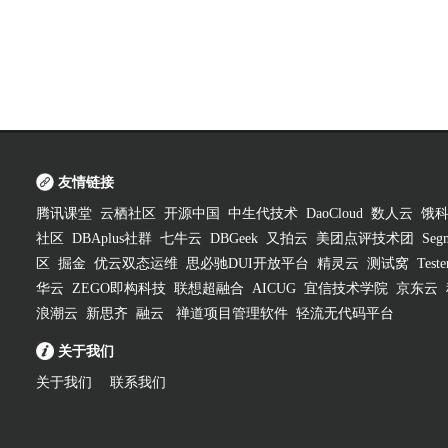
友情链接
腾讯课堂
云栖社区
开源中国
中生代技术
DaoCloud
数人云
饿
社区
DBAplus社群
七牛云
DBGeek
又拍云
美团点评技术团
Segm
区
掘金
优云双态运维
思必驰DUI开放平台
精灵云
测试窝
Test
华云
ZEGO即构科技
联想超融合
AICUG
宜信技术学院
京东云
浪潮云
新思齐
融云
禅道项目管理软件
轻流无代码平台
关于我们
关于我们
联系我们