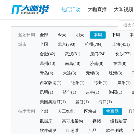
热门活动
大咖直播
大咖视频
起始日期
全部
今天
明天
本周
下周
本
城市
全国
北京(798)
杭州(704)
上海(451)
合肥(42)
武汉(31)
厦门(24)
长沙(22)
温州(10)
南昌(10)
济南(8)
在线(8)
青岛(4)
大连(3)
无锡(3)
珠海(3)
西双版纳(1)
德阳(1)
徐州(1)
咸阳(1)
昆明(1)
济宁(1)
吉林(1)
洛阳(1)
美国奥斯汀(1)
曼谷(1)
海口(1)
技术类别
全部
人工智能
区块链
物联网
容
数据库
高可用架构
存储
编程语言
软件研发
IT运维
产品
软件测试