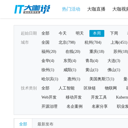
热门活动
大咖直播
大咖视
起始日期
全部
今天
明天
本周
下周
城市
全国
北京(798)
杭州(704)
上海(451)
福州(20)
在线(20)
重庆(18)
苏州(18
金华(4)
东莞(4)
青岛(4)
大连(3)
徐州(1)
咸阳(1)
黄山(1)
佛山(1)
哈尔滨(1)
惠州(1)
美国奥斯汀(1)
曼
技术类别
全部
人工智能
区块链
物联网
Web开发
移动开发
开发工具
Kubern
开源治理
名企案例
名家分享
职业
全部
最新发布