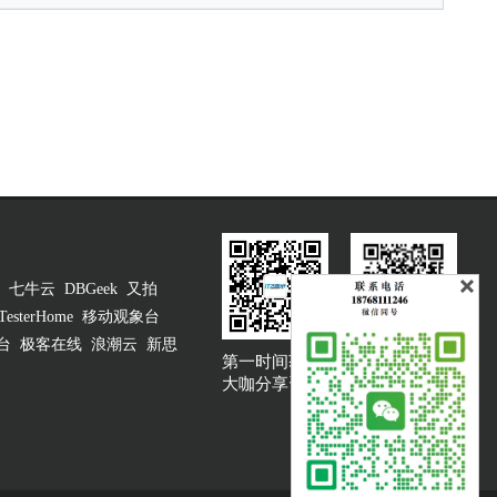
七牛云
DBGeek
又拍
TesterHome
移动观象台
台
极客在线
浪潮云
新思
第一时间获取
大咖说吐槽客服
大咖分享资讯