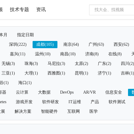
频
技术专题
资讯
本月
指定日期
深圳(222)
成都(105)
南京(64)
广州(63)
西安(62)
)
嘉兴(11)
温州(10)
南昌(10)
济南(8)
在线(8)
天
无锡(3)
珠海(3)
马尼拉(3)
太原(2)
广东(2)
四川(2
三亚(1)
大理(1)
西雅图(1)
昆明(1)
济宁(1)
吉林(1
谷(1)
海口(1)
容器
云计算
大数据
DevOps
AR/VR
信息安全
etes
游戏开发
软件研发
IT运维
产品
软件测试
发展
解决方案
智能硬件
互联网
医学