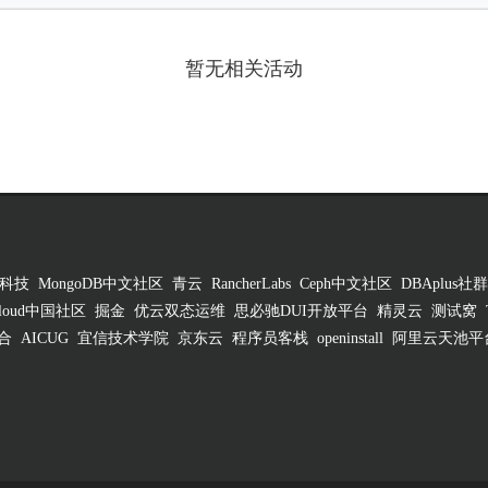
暂无相关活动
科技
MongoDB中文社区
青云
RancherLabs
Ceph中文社区
DBAplus社群
 Cloud中国社区
掘金
优云双态运维
思必驰DUI开放平台
精灵云
测试窝
合
AICUG
宜信技术学院
京东云
程序员客栈
openinstall
阿里云天池平