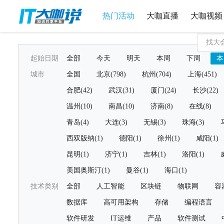
热门活动
大咖直播
大咖视频
起始日期
全部
今天
明天
本周
下周
本
城市
全国
北京(798)
杭州(704)
上海(451)
合肥(42)
武汉(31)
厦门(24)
长沙(22)
温州(10)
南昌(10)
济南(8)
在线(8)
青岛(4)
大连(3)
无锡(3)
珠海(3)
西双版纳(1)
德阳(1)
徐州(1)
咸阳(1)
昆明(1)
济宁(1)
吉林(1)
洛阳(1)
美国奥斯汀(1)
曼谷(1)
海口(1)
技术类别
全部
人工智能
区块链
物联网
容
数据库
高可用架构
存储
编程语言
软件研发
IT运维
产品
软件测试