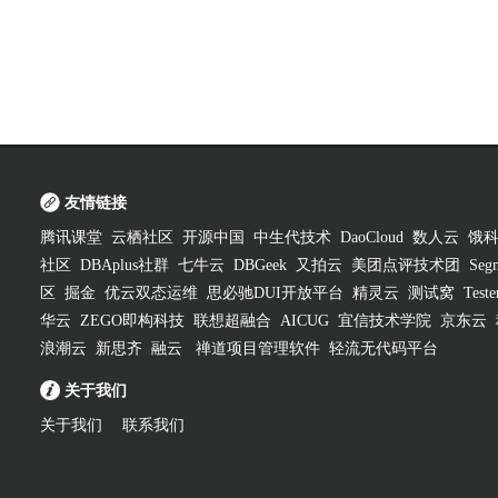
友情链接
腾讯课堂
云栖社区
开源中国
中生代技术
DaoCloud
数人云
饿
社区
DBAplus社群
七牛云
DBGeek
又拍云
美团点评技术团
Segm
区
掘金
优云双态运维
思必驰DUI开放平台
精灵云
测试窝
Test
华云
ZEGO即构科技
联想超融合
AICUG
宜信技术学院
京东云
浪潮云
新思齐
融云
禅道项目管理软件
轻流无代码平台
关于我们
关于我们
联系我们