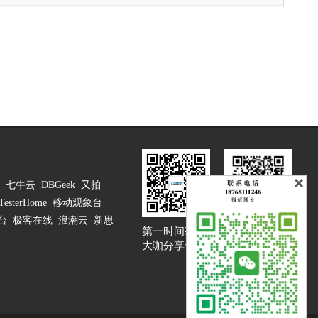
七牛云
DBGeek
又拍
TesterHome
移动观象台
台
极客在线
浪潮云
新思
第一时间获取
大咖说吐槽客服
大咖分享资讯