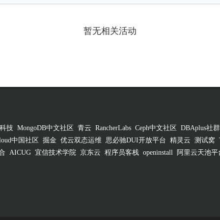
暂无相关活动
科技
MongoDB中文社区
青云
RancherLabs
Ceph中文社区
DBAplus社群
 Cloud中国社区
掘金
优云双态运维
思必驰DUI开放平台
精灵云
测试窝
合
AICUG
宜信技术学院
京东云
程序员客栈
openinstall
阿里云天池平