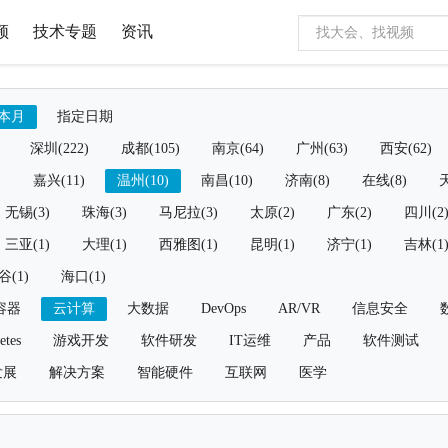
频
技术专题
资讯
本月
指定日期
深圳(222)
成都(105)
南京(64)
广州(63)
西安(62)
)
嘉兴(11)
温州(10)
南昌(10)
济南(8)
在线(8)
天
无锡(3)
珠海(3)
马尼拉(3)
太原(2)
广东(2)
四川(2
三亚(1)
大理(1)
西雅图(1)
昆明(1)
济宁(1)
吉林(1
谷(1)
海口(1)
容器
云计算
大数据
DevOps
AR/VR
信息安全
etes
游戏开发
软件研发
IT运维
产品
软件测试
发展
解决方案
智能硬件
互联网
医学