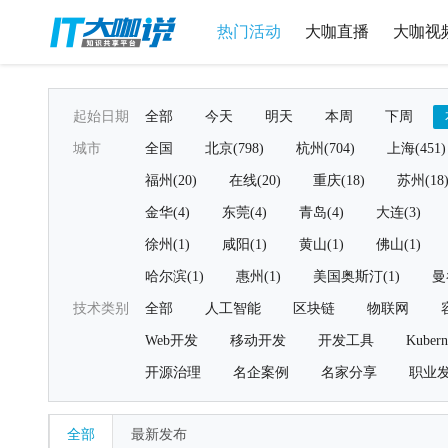
热门活动
大咖直播
大咖视
起始日期
全部
今天
明天
本周
下周
城市
全国
北京(798)
杭州(704)
上海(451)
福州(20)
在线(20)
重庆(18)
苏州(18
金华(4)
东莞(4)
青岛(4)
大连(3)
徐州(1)
咸阳(1)
黄山(1)
佛山(1)
哈尔滨(1)
惠州(1)
美国奥斯汀(1)
曼
技术类别
全部
人工智能
区块链
物联网
Web开发
移动开发
开发工具
Kubern
开源治理
名企案例
名家分享
职业
全部
最新发布