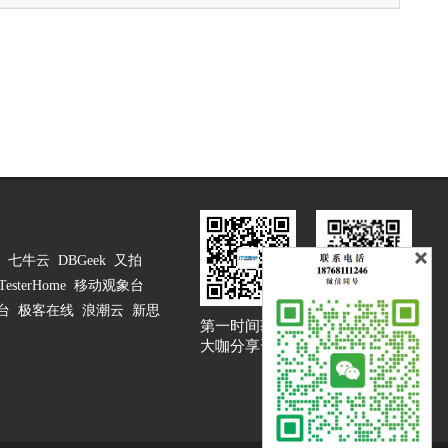
七牛云
DBGeek
又拍
TesterHome
移动观象台
台
极客在线
浪潮云
新思
第一时间获取
大咖说吐槽客服
大咖分享资讯