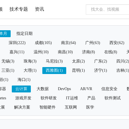
频
技术专题
资讯
本月
指定日期
深圳(222)
成都(105)
南京(64)
广州(63)
西安(62)
)
嘉兴(11)
温州(10)
南昌(10)
济南(8)
在线(8)
天
无锡(3)
珠海(3)
马尼拉(3)
太原(2)
广东(2)
四川(2
三亚(1)
大理(1)
西雅图(1)
昆明(1)
济宁(1)
吉林(1
谷(1)
海口(1)
容器
云计算
大数据
DevOps
AR/VR
信息安全
etes
游戏开发
软件研发
IT运维
产品
软件测试
发展
解决方案
智能硬件
互联网
医学