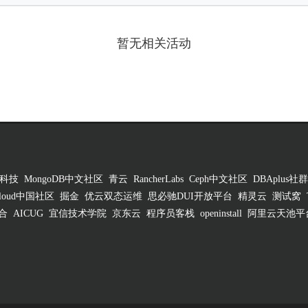
暂无相关活动
科技
MongoDB中文社区
青云
RancherLabs
Ceph中文社区
DBAplus社群
 Cloud中国社区
掘金
优云双态运维
思必驰DUI开放平台
精灵云
测试窝
合
AICUG
宜信技术学院
京东云
程序员客栈
openinstall
阿里云天池平