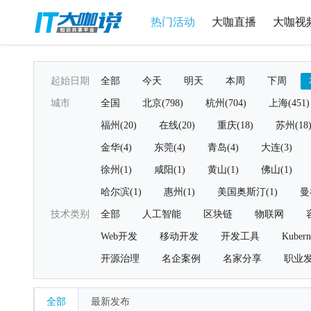
热门活动
大咖直播
大咖视
起始日期
全部
今天
明天
本周
下周
城市
全国
北京(798)
杭州(704)
上海(451)
福州(20)
在线(20)
重庆(18)
苏州(18
金华(4)
东莞(4)
青岛(4)
大连(3)
徐州(1)
咸阳(1)
黄山(1)
佛山(1)
哈尔滨(1)
惠州(1)
美国奥斯汀(1)
曼
技术类别
全部
人工智能
区块链
物联网
Web开发
移动开发
开发工具
Kubern
开源治理
名企案例
名家分享
职业
全部
最新发布