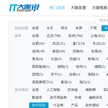
热门活动
大咖直播
大咖视频
起始日期
全部
今天
明天
本周
下周
本
城市
全国
北京(798)
杭州(704)
上海(451)
合肥(42)
武汉(31)
厦门(24)
长沙(22)
温州(10)
南昌(10)
济南(8)
在线(8)
青岛(4)
大连(3)
无锡(3)
珠海(3)
西双版纳(1)
德阳(1)
徐州(1)
咸阳(1)
昆明(1)
济宁(1)
吉林(1)
洛阳(1)
美国奥斯汀(1)
曼谷(1)
海口(1)
技术类别
全部
人工智能
区块链
物联网
容
数据库
高可用架构
存储
编程语言
软件研发
IT运维
产品
软件测试