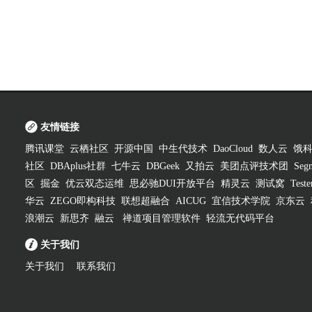
友情链接
腾讯课堂
云栖社区
开源中国
中生代技术
DaoCloud
数人云
饿
社区
DBAplus社群
七牛云
DBGeek
又拍云
美团点评技术团
Segm
区
掘金
优云双态运维
思必驰DUI开放平台
精灵云
测试窝
Test
华云
ZEGO即构科技
联想超融合
AICUG
宜信技术学院
京东云
浪潮云
新思齐
融云
禅道项目管理软件
轻流无代码平台
关于我们
关于我们
联系我们